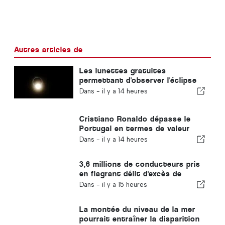
Autres articles de
Les lunettes gratuites
permettant d'observer l'éclipse
totale de Soleil au Portugal
Dans -
il y a 14 heures
sont épuisées
Cristiano Ronaldo dépasse le
Portugal en termes de valeur
commerciale
Dans -
il y a 14 heures
3,6 millions de conducteurs pris
en flagrant délit d'excès de
vitesse au Portugal en 10 ans
Dans -
il y a 15 heures
La montée du niveau de la mer
pourrait entraîner la disparition