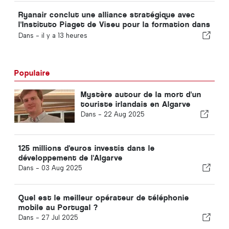
Ryanair conclut une alliance stratégique avec
l'Instituto Piaget de Viseu pour la formation dans
le secteur aéronautique au Portugal
Dans -
il y a 13 heures
Populaire
Mystère autour de la mort d'un
touriste irlandais en Algarve
Dans -
22 Aug 2025
125 millions d'euros investis dans le
développement de l'Algarve
Dans -
03 Aug 2025
Quel est le meilleur opérateur de téléphonie
mobile au Portugal ?
Dans -
27 Jul 2025