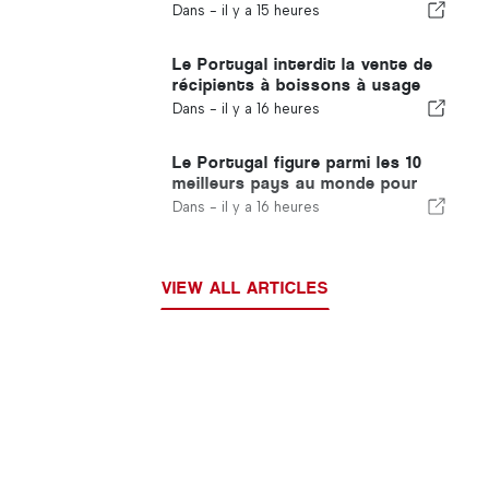
de 40 % des plages du Portugal
Dans -
il y a 15 heures
Le Portugal interdit la vente de
récipients à boissons à usage
unique ne portant pas le logo «
Dans -
il y a 16 heures
Volta »
Le Portugal figure parmi les 10
meilleurs pays au monde pour
les expatriés
Dans -
il y a 16 heures
VIEW ALL ARTICLES