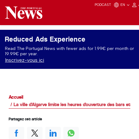
PODCAST
EN
Reduced Ads Experience
Read The Portugal News with fewer ads for 1.99€ per month or
19.99€ per year.
Inscrivez-vous ici
Accueil
La ville d'Algarve limite les heures d'ouverture des bars et de
Partagez cet article