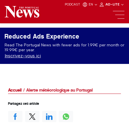
PODCAST
EN
AD-LITE
Reduced Ads Experience
Read The Portugal News with fewer ads for 1.99€ per month or
19.99€ per year.
Inscrivez-vous ici
Accueil
Alerte météorologique au Portugal
Partagez cet article