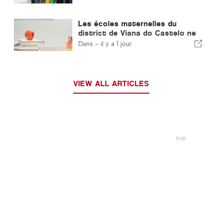
Les écoles maternelles du
district de Viana do Castelo ne
fermeront pas au Portugal
Dans -
il y a 1 jour
VIEW ALL ARTICLES