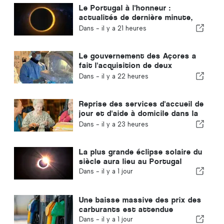
Le Portugal à l'honneur :
actualités de dernière minute,
tendances touristiques et les
Dans -
il y a 21 heures
sujets qui font la une
Le gouvernement des Açores a
fait l'acquisition de deux
nouveaux systèmes de chirurgie
Dans -
il y a 22 heures
robotisée
Reprise des services d'accueil de
jour et d'aide à domicile dans la
commune de Portugal
Dans -
il y a 23 heures
La plus grande éclipse solaire du
siècle aura lieu au Portugal
Dans -
il y a 1 jour
Une baisse massive des prix des
carburants est attendue
Dans -
il y a 1 jour