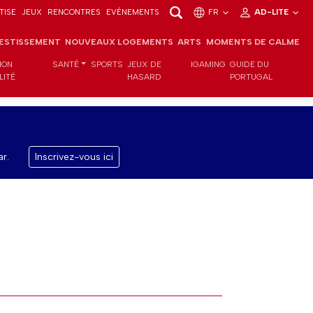
TISE
JEUX
RENCONTRES
EVÉNEMENTS
FR
AD-LITE
VESTISSEMENT
NOUVEAUX LOGEMENTS
ARTS
MOMENTS DE CALME
ION
SANTÉ
SPORTS
JEUX DE
IGAMING
GUIDE DU
LITÉ
HASARD
PORTUGAL
r.
Inscrivez-vous ici