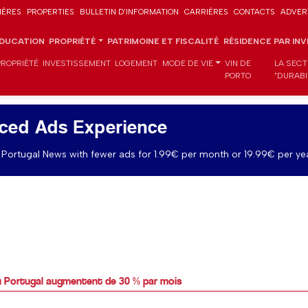
IÈRES
PROPERTIES
BULLETIN D'INFORMATION
CARRIÈRES
CONTACTS
ADVER
DUCATION
PROPRIÉTÉ
PATRIMOINE ET FISCALITÉ
RÉSIDENCE PAR IN
PROPRIÉTÉ
INVESTISSEMENT
LOGEMENT
MODE DE VIE
VIN DE
LA SECT
PORTO
"DURABI
ced Ads Experience
Portugal News with fewer ads for 1.99€ per month or 19.99€ per yea
u Portugal augmentent de 30 % par mois