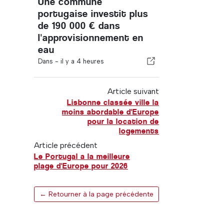
Une commune
portugaise investit plus
de 190 000 € dans
l'approvisionnement en
eau
Dans -
il y a 4 heures
Article suivant
Lisbonne classée ville la
moins abordable d'Europe
pour la location de
logements
Article précédent
Le Portugal a la meilleure
plage d'Europe pour 2026
← Retourner à la page précédente