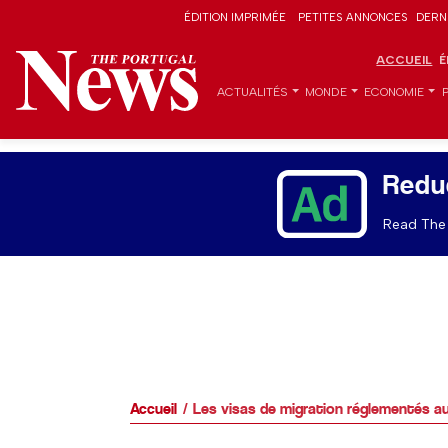
ÉDITION IMPRIMÉE
PETITES ANNONCES
DERN
ACCUEIL
É
ACTUALITÉS
MONDE
ECONOMIE
Redu
Read The 
Accueil
Les visas de migration réglementés a