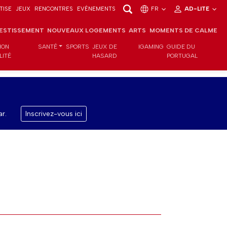
TISE
JEUX
RENCONTRES
EVÉNEMENTS
FR
AD-LITE
VESTISSEMENT
NOUVEAUX LOGEMENTS
ARTS
MOMENTS DE CALME
ION
SANTÉ
SPORTS
JEUX DE
IGAMING
GUIDE DU
LITÉ
HASARD
PORTUGAL
r.
Inscrivez-vous ici