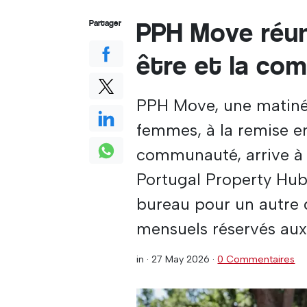
PPH Move réuni
Partager
être et la co
PPH Move, une matinée
femmes, à la remise en
communauté, arrive à V
Portugal Property Hub
bureau pour un autre 
mensuels réservés au
in ·
27 May 2026
·
0 Commentaires