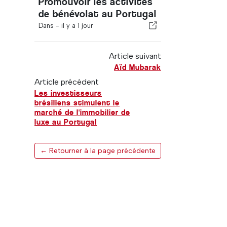
Promouvoir les activités
de bénévolat au Portugal
Dans -
il y a 1 jour
Article suivant
Aïd Mubarak
Article précédent
Les investisseurs
brésiliens stimulent le
marché de l'immobilier de
luxe au Portugal
← Retourner à la page précédente