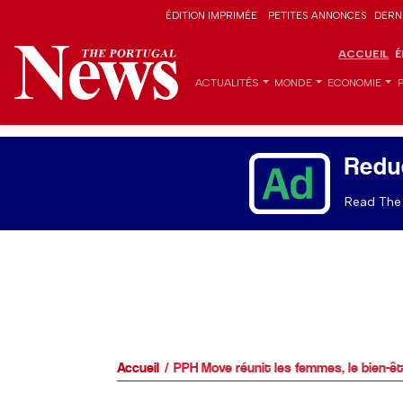
ÉDITION IMPRIMÉE
PETITES ANNONCES
DERN
ACCUEIL
É
ACTUALITÉS
MONDE
ECONOMIE
Redu
Read The 
Accueil
PPH Move réunit les femmes, le bien-ê