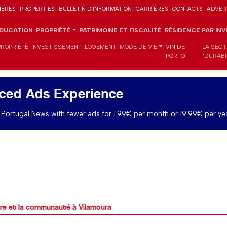
IÈRES
PROPERTIES
BULLETIN D'INFORMATION
CARRIÈRES
CONTACTS
ADVER
DUCATION
PROPRIÉTÉ
PATRIMOINE ET FISCALITÉ
RÉSIDENCE PAR IN
PROPRIÉTÉ
INVESTISSEMENT
LOGEMENT
MODE DE VIE
VIN DE
LA SECT
PORTO
"DURABI
ced Ads Experience
Portugal News with fewer ads for 1.99€ per month or 19.99€ per yea
tre et la communauté à Vilamoura