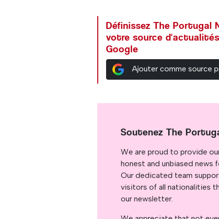
Définissez The Portuga
votre source d'actualités
Google
Ajouter comme source p
Soutenez The Portug
We are proud to provide ou
honest and unbiased news for
Our dedicated team support
visitors of all nationalitie
our newsletter.
We appreciate that not ever