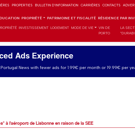
IÈRES
PROPERTIES
BULLETIN D'INFORMATION
CARRIÈRES
CONTACTS
ADVER
DUCATION
PROPRIÉTÉ
PATRIMOINE ET FISCALITÉ
RÉSIDENCE PAR IN
PROPRIÉTÉ
INVESTISSEMENT
LOGEMENT
MODE DE VIE
VIN DE
LA SECT
PORTO
"DURABI
ced Ads Experience
Portugal News with fewer ads for 1.99€ per month or 19.99€ per yea
os" à l'aéroport de Lisbonne en raison de la SEE