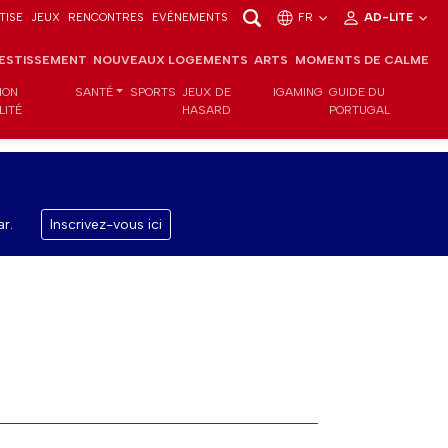
TISE
JEUX
RENCONTRES
EVÉNEMENTS
FR
AD-LITE
VESTISSEMENT
NOUVEAUX LOGEMENTS
ARTS
MOMENTS DE CALME
ION
SANTÉ
SPORTS
JEUX DE
IGAMING
GUIDE DU
LITÉ
HASARD
PORTUGAL
r.
Inscrivez-vous ici