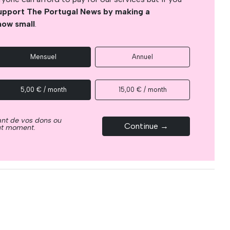
upport The Portugal News by making a
how small
.
Mensuel
Annuel
5,00 € / month
15,00 € / month
ant de vos dons ou
Continue →
out moment.