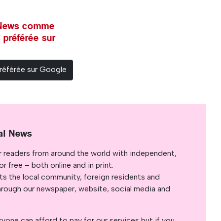
l News comme
 préférée sur
référée sur Google
al News
r readers from around the world with independent,
 free – both online and in print.
s the local community, foreign residents and
s through our newspaper, website, social media and
yone can afford to pay for our services but if you