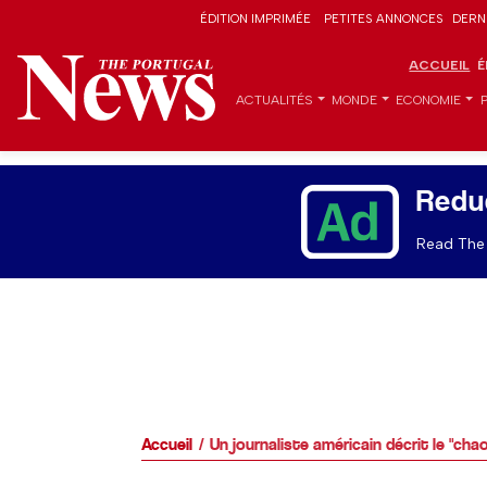
ÉDITION IMPRIMÉE
PETITES ANNONCES
DERN
ACCUEIL
É
ACTUALITÉS
MONDE
ECONOMIE
Redu
Read The 
Accueil
Un journaliste américain décrit le "cha