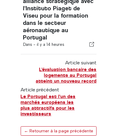
alliance stratégique avec
l'Instituto Piaget de
Viseu pour la formation
dans le secteur
aéronautique au
Portugal
Dans -
il y a 14 heures
Article suivant
L'évaluation bancaire des
logements au Portugal
atteint un nouveau record
Article précédent
Le Portugal est l'un des
marchés européens les
plus attractifs pour les
investisseurs
← Retourner à la page précédente