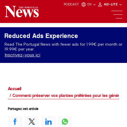
PODCAST
EN
AD-LITE
Reduced Ads Experience
Read The Portugal News with fewer ads for 1.99€ per month or
19.99€ per year.
Inscrivez-vous ici
Accueil
Comment préserver vos plantes préférées pour les génératio
Partagez cet article