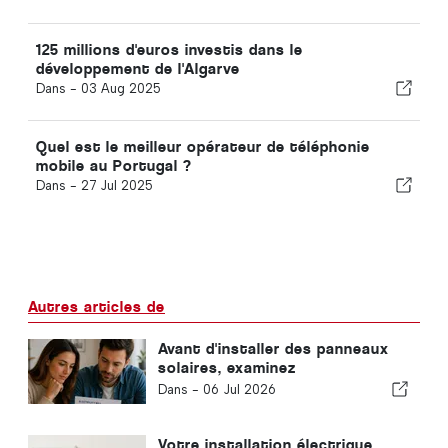
125 millions d'euros investis dans le
développement de l'Algarve
Dans -
03 Aug 2025
Quel est le meilleur opérateur de téléphonie
mobile au Portugal ?
Dans -
27 Jul 2025
Autres articles de
Avant d'installer des panneaux
solaires, examinez
attentivement votre facture
Dans -
06 Jul 2026
d'électricité
Votre installation électrique