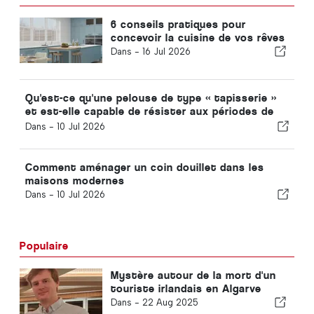
6 conseils pratiques pour
concevoir la cuisine de vos rêves
Dans -
16 Jul 2026
Qu'est-ce qu'une pelouse de type « tapisserie »
et est-elle capable de résister aux périodes de
sécheresse ?
Dans -
10 Jul 2026
Comment aménager un coin douillet dans les
maisons modernes
Dans -
10 Jul 2026
Populaire
Mystère autour de la mort d'un
touriste irlandais en Algarve
Dans -
22 Aug 2025