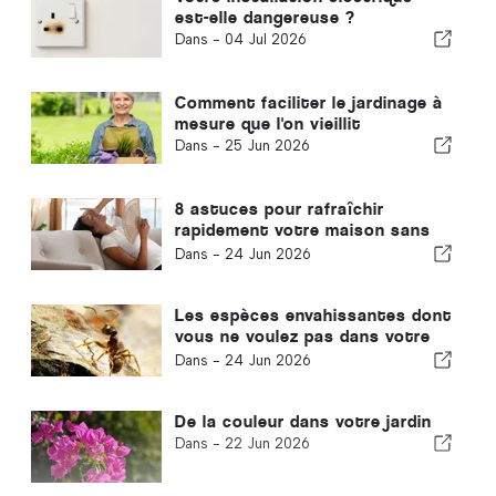
est-elle dangereuse ?
Dans -
04 Jul 2026
Comment faciliter le jardinage à
mesure que l'on vieillit
Dans -
25 Jun 2026
8 astuces pour rafraîchir
rapidement votre maison sans
climatisation
Dans -
24 Jun 2026
Les espèces envahissantes dont
vous ne voulez pas dans votre
jardin
Dans -
24 Jun 2026
De la couleur dans votre jardin
Dans -
22 Jun 2026