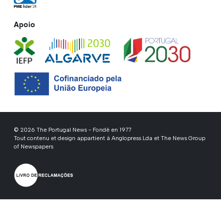
Apoio
© 2026 The Portugal News - Fondé en 1977
Tout contenu et design appartient à Anglopress Lda et The News Group
of Newspapers