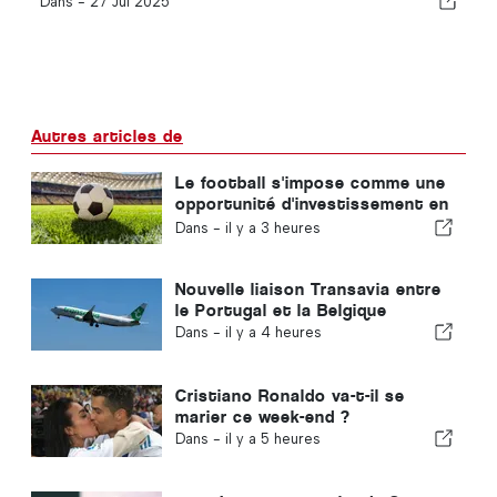
Dans -
27 Jul 2025
Autres articles de
Le football s'impose comme une
opportunité d'investissement en
plein essor à travers l'Europe
Dans -
il y a 3 heures
Nouvelle liaison Transavia entre
le Portugal et la Belgique
Dans -
il y a 4 heures
Cristiano Ronaldo va-t-il se
marier ce week-end ?
Dans -
il y a 5 heures