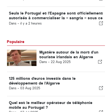
Seuls le Portugal et l'Espagne sont officiellement
autorisés à commercialiser la « sangria » sous ce
nom
Dans -
il y a 2 heures
Populaire
Mystère autour de la mort d'un
touriste irlandais en Algarve
Dans -
22 Aug 2025
125 millions d'euros investis dans le
développement de l'Algarve
Dans -
03 Aug 2025
Quel est le meilleur opérateur de téléphonie
mobile au Portugal ?