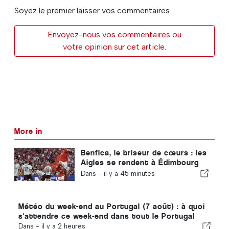
Soyez le premier laisser vos commentaires
Envoyez-nous vos commentaires ou
votre opinion sur cet article.
More in
Benfica, le briseur de cœurs : les
Aigles se rendent à Édimbourg
avec un pied déjà qualifié pour le
Dans -
il y a 45 minutes
tour suivant
Météo du week-end au Portugal (7 août) : à quoi
s'attendre ce week-end dans tout le Portugal
Dans -
il y a 2 heures