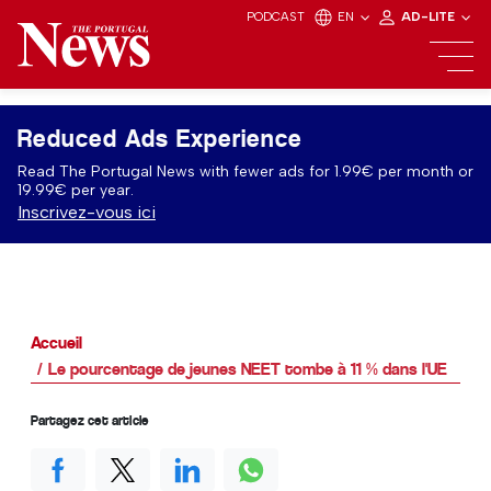
PODCAST
EN
AD-LITE
Reduced Ads Experience
Read The Portugal News with fewer ads for 1.99€ per month or
19.99€ per year.
Inscrivez-vous ici
Accueil
Le pourcentage de jeunes NEET tombe à 11 % dans l'UE
Partagez cet article