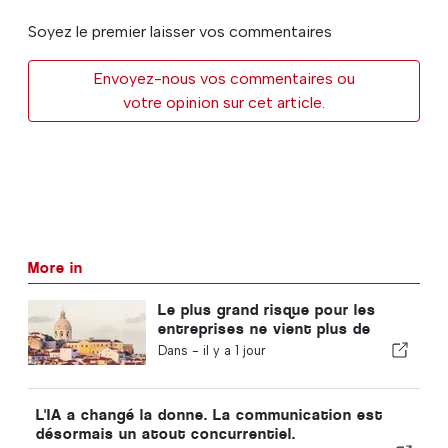
Soyez le premier laisser vos commentaires
Envoyez-nous vos commentaires ou
votre opinion sur cet article.
More in
Le plus grand risque pour les
entreprises ne vient plus de
l'économie !
Dans -
il y a 1 jour
L'IA a changé la donne. La communication est
désormais un atout concurrentiel.