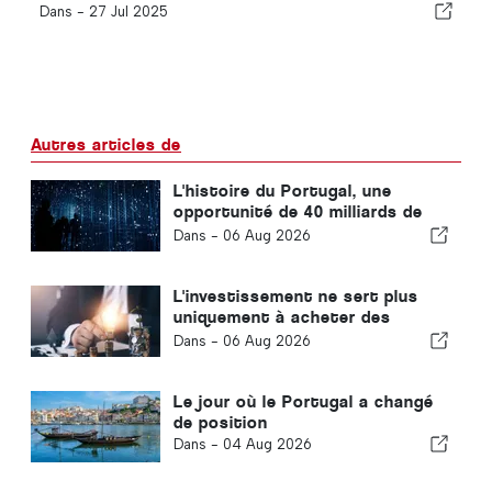
Dans -
27 Jul 2025
Autres articles de
L'histoire du Portugal, une
opportunité de 40 milliards de
dollars que la plupart des
Dans -
06 Aug 2026
investisseurs passent à côté
L'investissement ne sert plus
uniquement à acheter des
usines : il permet d'acquérir des
Dans -
06 Aug 2026
connaissances
Le jour où le Portugal a changé
de position
Dans -
04 Aug 2026