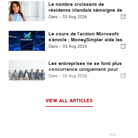
Le nombre croissant de
résidents irlandais témoigne de
la transformation de l'Algarve en
Dans -
03 Aug 2026
lieu de vie tout au long de
l'année
Le cours de l'action Microsoft
s'envole ; MoneySimpler aide les
investisseurs à générer des
Dans -
03 Aug 2026
revenus passifs grâce au trading
automatisé par IA
Les entreprises ne se font plus
concurrence uniquement pour
attirer des clients : elles se
Dans -
02 Aug 2026
disputent désormais les talents.
VIEW ALL ARTICLES