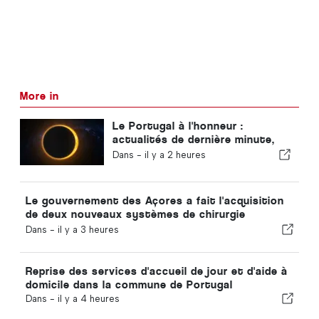
More in
Le Portugal à l'honneur :
actualités de dernière minute,
tendances touristiques et les
Dans -
il y a 2 heures
sujets qui font la une
Le gouvernement des Açores a fait l'acquisition
de deux nouveaux systèmes de chirurgie
robotisée
Dans -
il y a 3 heures
Reprise des services d'accueil de jour et d'aide à
domicile dans la commune de Portugal
Dans -
il y a 4 heures