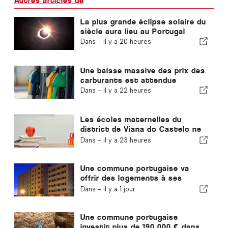
Autres articles de
La plus grande éclipse solaire du
siècle aura lieu au Portugal
Dans -
il y a 20 heures
Une baisse massive des prix des
carburants est attendue
Dans -
il y a 22 heures
Les écoles maternelles du
district de Viana do Castelo ne
fermeront pas au Portugal
Dans -
il y a 23 heures
Une commune portugaise va
offrir des logements à ses
habitants
Dans -
il y a 1 jour
Une commune portugaise
investit plus de 190 000 € dans