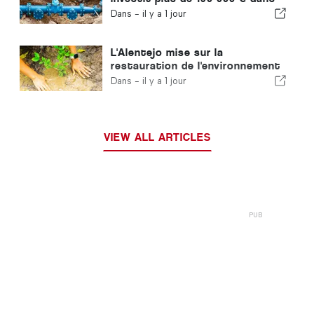
l'approvisionnement en eau
Dans -
il y a 1 jour
L'Alentejo mise sur la
restauration de l'environnement
grâce aux fonds européens
Dans -
il y a 1 jour
VIEW ALL ARTICLES