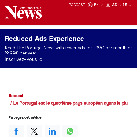
PODCAST
EN
AD-LITE
Reduced Ads Experience
Read The Portugal News with fewer ads for 1.99€ per month or
19.99€ per year.
Inscrivez-vous ici
Accueil
Le Portugal est le quatrième pays européen ayant le plus de 
Partagez cet article