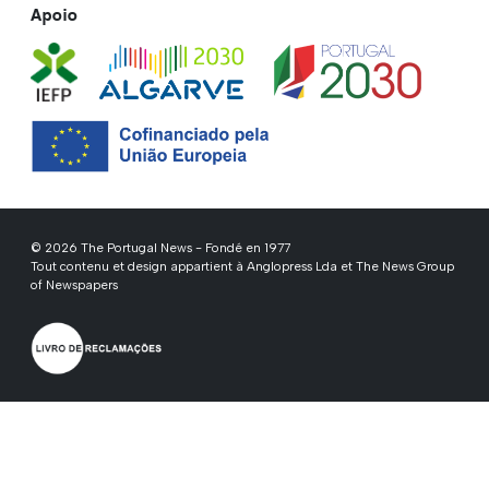
Apoio
© 2026 The Portugal News - Fondé en 1977
Tout contenu et design appartient à Anglopress Lda et The News Group
of Newspapers