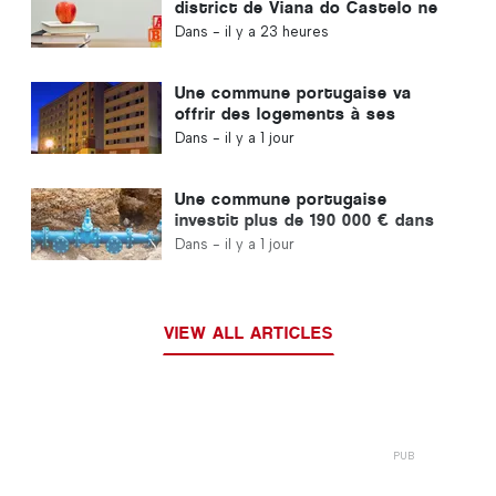
district de Viana do Castelo ne
fermeront pas au Portugal
Dans -
il y a 23 heures
Une commune portugaise va
offrir des logements à ses
habitants
Dans -
il y a 1 jour
Une commune portugaise
investit plus de 190 000 € dans
l'approvisionnement en eau
Dans -
il y a 1 jour
VIEW ALL ARTICLES