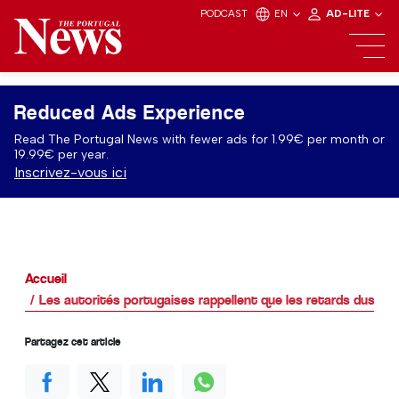
PODCAST
EN
AD-LITE
Reduced Ads Experience
Read The Portugal News with fewer ads for 1.99€ per month or
19.99€ per year.
Inscrivez-vous ici
Accueil
Les autorités portugaises rappellent que les retards dus aux
Partagez cet article