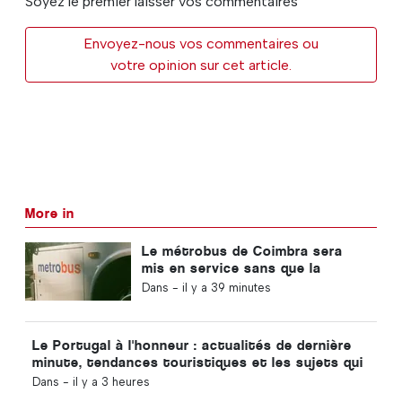
Soyez le premier laisser vos commentaires
Envoyez-nous vos commentaires ou
votre opinion sur cet article.
More in
Le métrobus de Coimbra sera
mis en service sans que la
nouvelle fonctionnalité soit
Dans -
il y a 39 minutes
finalisée
Le Portugal à l'honneur : actualités de dernière
minute, tendances touristiques et les sujets qui
font la une
Dans -
il y a 3 heures