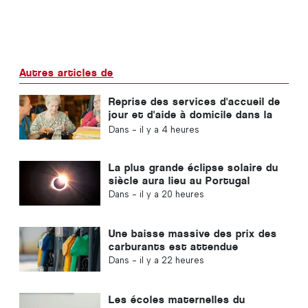
Autres articles de
Reprise des services d'accueil de
jour et d'aide à domicile dans la
commune de Portugal
Dans -
il y a 4 heures
La plus grande éclipse solaire du
siècle aura lieu au Portugal
Dans -
il y a 20 heures
Une baisse massive des prix des
carburants est attendue
Dans -
il y a 22 heures
Les écoles maternelles du