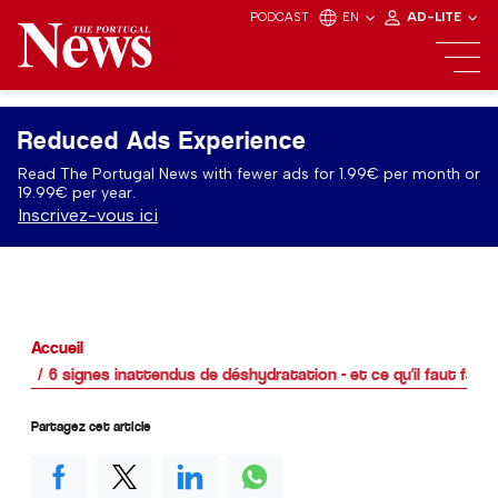
PODCAST
EN
AD-LITE
Reduced Ads Experience
Read The Portugal News with fewer ads for 1.99€ per month or
19.99€ per year.
Inscrivez-vous ici
Accueil
6 signes inattendus de déshydratation - et ce qu'il faut faire
Partagez cet article