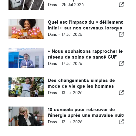
Dans -
25 Jul 2026
Quel est l'impact du « défilement
infini » sur nos cerveaux lorsque
nous utilisons nos téléphones ?
Dans -
17 Jul 2026
« Nous souhaitons rapprocher le
réseau de soins de santé CUF
des personnes et des
Dans -
17 Jul 2026
communautés que nous
desservons »
Des changements simples de
mode de vie que les hommes
devraient adopter tous les dix
Dans -
13 Jul 2026
ans, selon un médecin
généraliste
10 conseils pour retrouver de
l'énergie après une mauvaise nuit
de sommeil
Dans -
12 Jul 2026