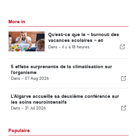
More in
Qu'est-ce que le « burnout des
vacances scolaires » et
comment l'éviter ?
Dans -
il y a 18 heures
5 effets surprenants de la climatisation sur
l'organisme
Dans -
07 Aug 2026
L'Algarve accueille sa deuxième conférence sur
les soins neurointensifs
Dans -
31 Jul 2026
Populaire