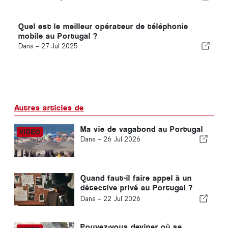
Quel est le meilleur opérateur de téléphonie
mobile au Portugal ?
Dans -
27 Jul 2025
Autres articles de
Ma vie de vagabond au Portugal
Dans -
26 Jul 2026
Quand faut-il faire appel à un
détective privé au Portugal ?
Cinq situations où des
Dans -
22 Jul 2026
informations fiables peuvent
faire toute la différence
Pouvez-vous deviner où se