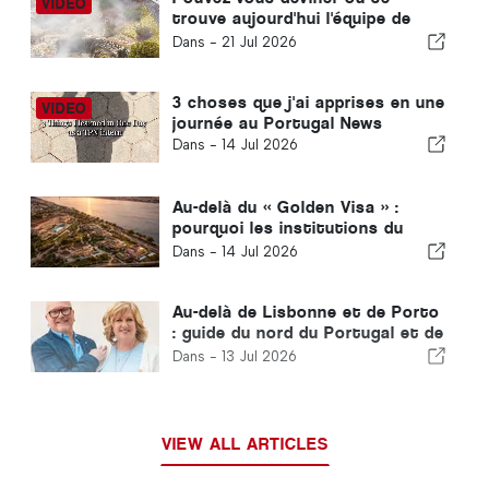
trouve aujourd'hui l'équipe de
The Portugal News ?
Dans -
21 Jul 2026
3 choses que j'ai apprises en une
journée au Portugal News
Dans -
14 Jul 2026
Au-delà du « Golden Visa » :
pourquoi les institutions du
Golfe continuent d'investir au
Dans -
14 Jul 2026
Portugal
Au-delà de Lisbonne et de Porto
: guide du nord du Portugal et de
la Côte d'Argent
Dans -
13 Jul 2026
VIEW ALL ARTICLES