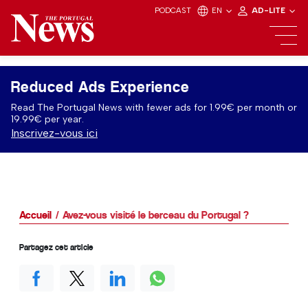
PODCAST
EN
AD-LITE
Reduced Ads Experience
Read The Portugal News with fewer ads for 1.99€ per month or
19.99€ per year.
Inscrivez-vous ici
Accueil
Avez-vous visité le berceau du Portugal ?
Partagez cet article