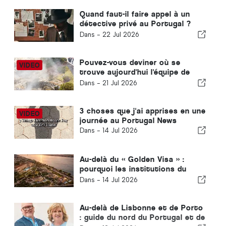
Quand faut-il faire appel à un
détective privé au Portugal ?
Cinq situations où des
Dans -
22 Jul 2026
informations fiables peuvent
faire toute la différence
Pouvez-vous deviner où se
trouve aujourd'hui l'équipe de
The Portugal News ?
Dans -
21 Jul 2026
3 choses que j'ai apprises en une
journée au Portugal News
Dans -
14 Jul 2026
Au-delà du « Golden Visa » :
pourquoi les institutions du
Golfe continuent d'investir au
Dans -
14 Jul 2026
Portugal
Au-delà de Lisbonne et de Porto
: guide du nord du Portugal et de