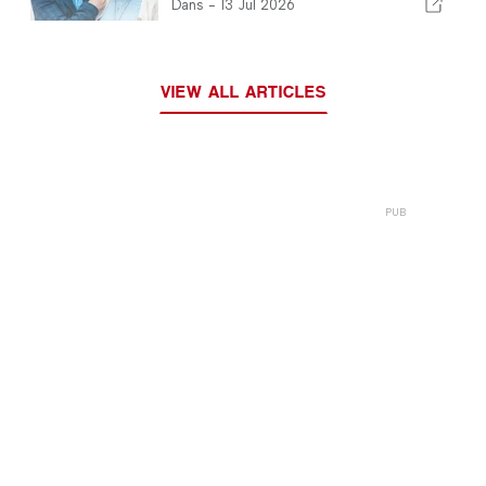
la Côte d'Argent
Dans -
13 Jul 2026
VIEW ALL ARTICLES