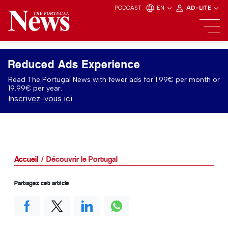
PODCAST
EN
AD-LITE
Reduced Ads Experience
Read The Portugal News with fewer ads for 1.99€ per month or
19.99€ per year.
Inscrivez-vous ici
Accueil
Découvrir le Portugal
Partagez cet article