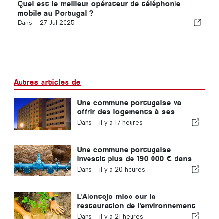
Quel est le meilleur opérateur de téléphonie
mobile au Portugal ?
Dans -
27 Jul 2025
Autres articles de
Une commune portugaise va
offrir des logements à ses
habitants
Dans -
il y a 17 heures
Une commune portugaise
investit plus de 190 000 € dans
l'approvisionnement en eau
Dans -
il y a 20 heures
L'Alentejo mise sur la
restauration de l'environnement
grâce aux fonds européens
Dans -
il y a 21 heures