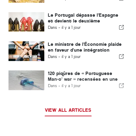
Le Portugal dépasse l'Espagne
et devient le deuxième
producteur européen de
Dans -
il y a 1 jour
chaussures
Le ministre de l'Économie plaide
en faveur d'une intégration
encadrée et garantit une
Dans -
il y a 1 jour
procédure accélérée pour les
immigrés
120 piqûres de « Portuguese
Man-o' war » recensées en une
seule journée
Dans -
il y a 1 jour
VIEW ALL ARTICLES