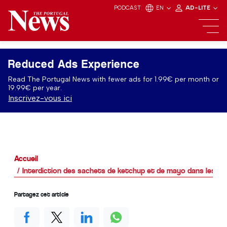
PODCAST
EN
AD-LITE
Reduced Ads Experience
Read The Portugal News with fewer ads for 1.99€ per month or
19.99€ per year.
Inscrivez-vous ici
Accueil
Interdiction des sachets de ketchup et de mayo dans les re
Partagez cet article