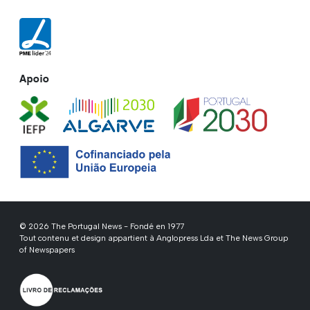
Apoio
© 2026 The Portugal News - Fondé en 1977
Tout contenu et design appartient à Anglopress Lda et The News Group
of Newspapers