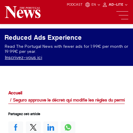
PODCAST
EN
AD-LITE
Reduced Ads Experience
Read The Portugal News with fewer ads for 1.99€ per month or
19.99€ per year.
Inscrivez-vous ici
Accueil
Seguro approuve le décret qui modifie les règles du permis d
Partagez cet article