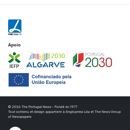
Apoio
© 2026 The Portugal News - Fondé en 1977
Tout contenu et design appartient à Anglopress Lda et The News Group
of Newspapers