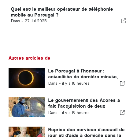
Quel est le meilleur opérateur de téléphonie
mobile au Portugal ?
Dans -
27 Jul 2025
Autres articles de
Le Portugal à l'honneur :
actualités de dernière minute,
tendances touristiques et les
Dans -
il y a 18 heures
sujets qui font la une
Le gouvernement des Açores a
fait l'acquisition de deux
nouveaux systèmes de chirurgie
Dans -
il y a 19 heures
robotisée
Reprise des services d'accueil de
jour et d'aide à domicile dans la