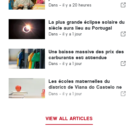
commune de Portugal
Dans -
il y a 20 heures
La plus grande éclipse solaire du
siècle aura lieu au Portugal
Dans -
il y a 1 jour
Une baisse massive des prix des
carburants est attendue
Dans -
il y a 1 jour
Les écoles maternelles du
district de Viana do Castelo ne
fermeront pas au Portugal
Dans -
il y a 1 jour
VIEW ALL ARTICLES