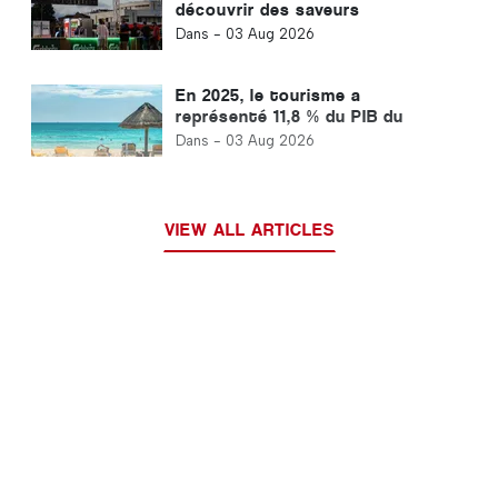
découvrir des saveurs
internationales à Albufeira, en
Dans -
03 Aug 2026
Algarve
En 2025, le tourisme a
représenté 11,8 % du PIB du
Portugal
Dans -
03 Aug 2026
VIEW ALL ARTICLES