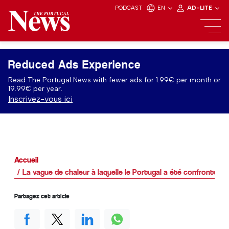
PODCAST
EN
AD-LITE
Reduced Ads Experience
Read The Portugal News with fewer ads for 1.99€ per month or
19.99€ per year.
Inscrivez-vous ici
Accueil
La vague de chaleur à laquelle le Portugal a été confronté en
Partagez cet article