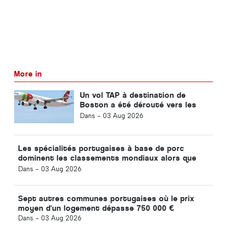
More in
Un vol TAP à destination de
Boston a été dérouté vers les
Açores en raison d'un problème
Dans -
03 Aug 2026
technique
Les spécialités portugaises à base de porc
dominent les classements mondiaux alors que
TasteAtlas dévoile les meilleurs plats du monde
Dans -
03 Aug 2026
Sept autres communes portugaises où le prix
moyen d'un logement dépasse 750 000 €
Dans -
03 Aug 2026