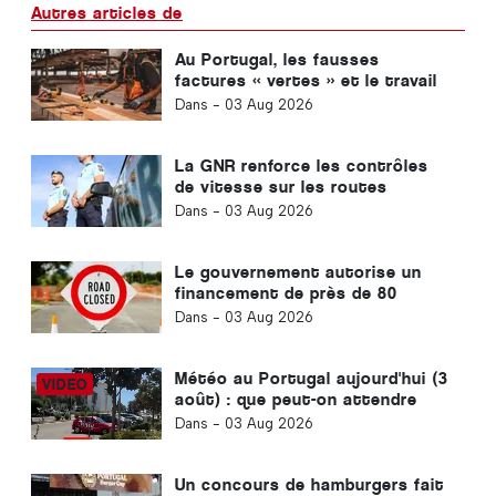
Autres articles de
Au Portugal, les fausses
factures « vertes » et le travail
au noir ont triplé au cours des
Dans -
03 Aug 2026
quatre dernières années
La GNR renforce les contrôles
de vitesse sur les routes
portugaises
Dans -
03 Aug 2026
Le gouvernement autorise un
financement de près de 80
millions d'euros pour des travaux
Dans -
03 Aug 2026
routiers au Portugal
Météo au Portugal aujourd'hui (3
août) : que peut-on attendre
des prévisions du jour ?
Dans -
03 Aug 2026
Un concours de hamburgers fait