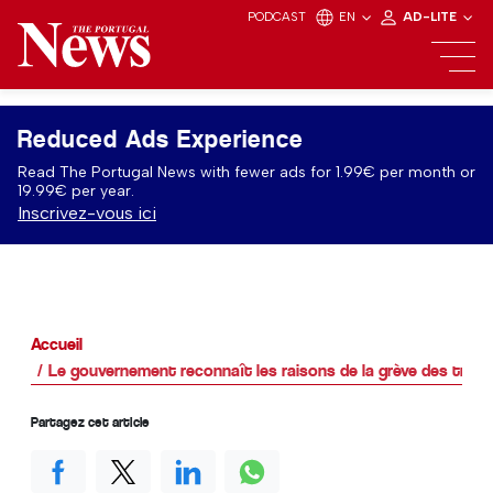
PODCAST
EN
AD-LITE
Reduced Ads Experience
Read The Portugal News with fewer ads for 1.99€ per month or
19.99€ per year.
Inscrivez-vous ici
Accueil
Le gouvernement reconnaît les raisons de la grève des travail
Partagez cet article