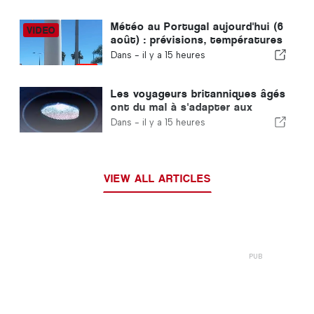
Météo au Portugal aujourd'hui (6
août) : prévisions, températures
et à quoi s'attendre
Dans -
il y a 15 heures
Les voyageurs britanniques âgés
ont du mal à s'adapter aux
nouveaux contrôles
Dans -
il y a 15 heures
d'empreintes digitales mis en
place par l'Union européenne
VIEW ALL ARTICLES