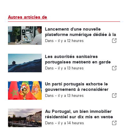
Autres articles de
Lancement d'une nouvelle
plateforme numérique dédiée à la
santé au Portugal
Dans -
il y a 12 heures
Les autorités sanitaires
portugaises mettent en garde
contre les risques de noyade
Dans -
il y a 13 heures
Un parti portugais exhorte le
gouvernement à reconsidérer
l'organisation de la Coupe du
Dans -
il y a 13 heures
monde 2030 par le Maroc en
raison de la crise de Ceuta
Au Portugal, un bien immobilier
résidentiel sur dix mis en vente
se vend en moins d'une semaine
Dans -
il y a 14 heures