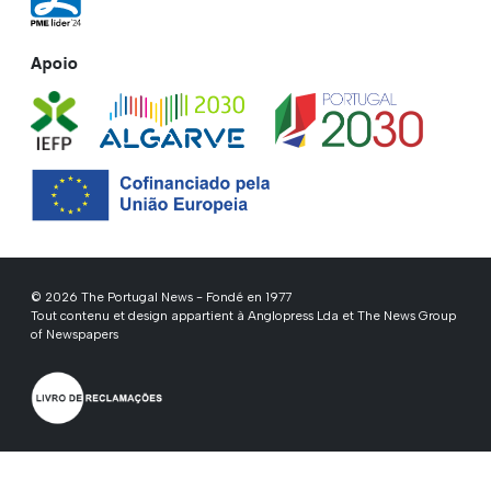
Apoio
© 2026 The Portugal News - Fondé en 1977
Tout contenu et design appartient à Anglopress Lda et The News Group
of Newspapers