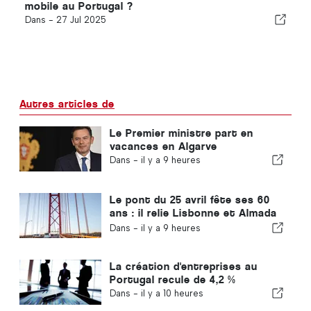
mobile au Portugal ?
Dans -
27 Jul 2025
Autres articles de
Le Premier ministre part en
vacances en Algarve
Dans -
il y a 9 heures
Le pont du 25 avril fête ses 60
ans : il relie Lisbonne et Almada
depuis tout ce temps
Dans -
il y a 9 heures
La création d'entreprises au
Portugal recule de 4,2 %
Dans -
il y a 10 heures