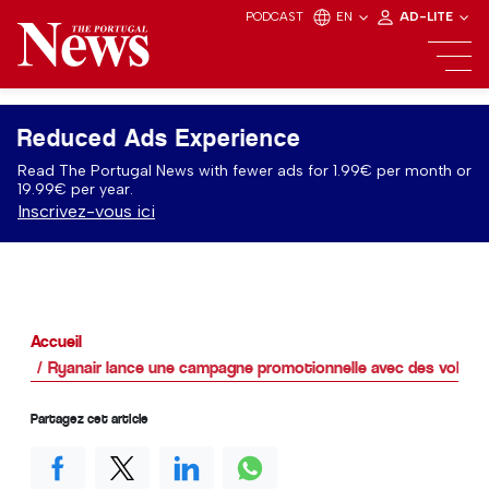
PODCAST
EN
AD-LITE
Reduced Ads Experience
Read The Portugal News with fewer ads for 1.99€ per month or
19.99€ per year.
Inscrivez-vous ici
Accueil
Ryanair lance une campagne promotionnelle avec des vols d'ét
Partagez cet article