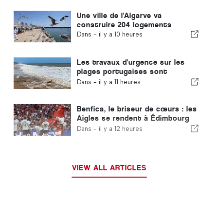
Une ville de l'Algarve va
construire 204 logements
Dans -
il y a 10 heures
Les travaux d'urgence sur les
plages portugaises sont
terminés
Dans -
il y a 11 heures
Benfica, le briseur de cœurs : les
Aigles se rendent à Édimbourg
avec un pied déjà qualifié pour le
Dans -
il y a 12 heures
tour suivant
VIEW ALL ARTICLES