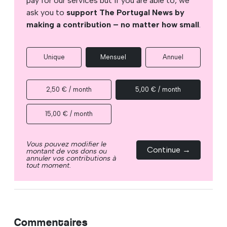
pay for our services but if you are able to, we
ask you to
support The Portugal News by
making a contribution – no matter how small
.
Unique
Mensuel
Annuel
2,50 € / month
5,00 € / month
15,00 € / month
Vous pouvez modifier le
Continue →
montant de vos dons ou
annuler vos contributions à
tout moment.
Commentaires