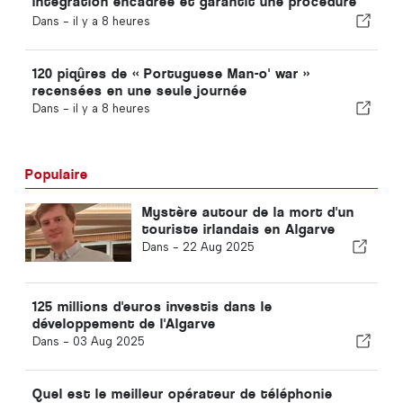
intégration encadrée et garantit une procédure
accélérée pour les immigrés
Dans -
il y a 8 heures
120 piqûres de « Portuguese Man-o' war »
recensées en une seule journée
Dans -
il y a 8 heures
Populaire
Mystère autour de la mort d'un
touriste irlandais en Algarve
Dans -
22 Aug 2025
125 millions d'euros investis dans le
développement de l'Algarve
Dans -
03 Aug 2025
Quel est le meilleur opérateur de téléphonie