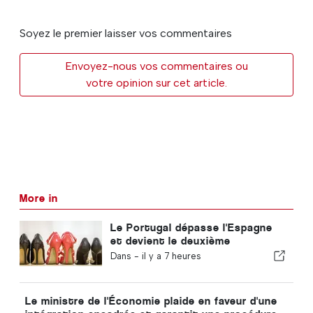
Soyez le premier laisser vos commentaires
Envoyez-nous vos commentaires ou
votre opinion sur cet article.
More in
Le Portugal dépasse l'Espagne
et devient le deuxième
producteur européen de
Dans -
il y a 7 heures
chaussures
Le ministre de l'Économie plaide en faveur d'une