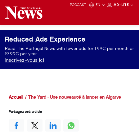
PODCAST
EN
AD-LITE
Reduced Ads Experience
Read The Portugal News with fewer ads for 1.99€ per month or
19.99€ per year.
Inscrivez-vous ici
Accueil
The Yard - Une nouveauté à lancer en Algarve
Partagez cet article