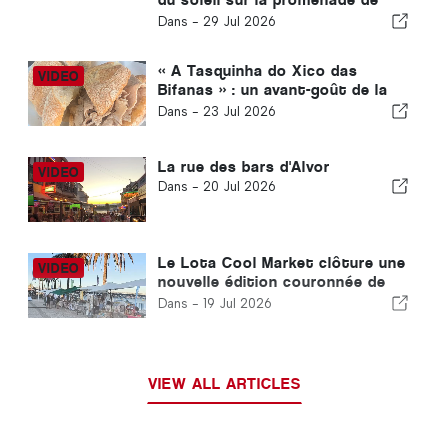
Carvoeiro
Dans -
29 Jul 2026
« A Tasquinha do Xico das
Bifanas » : un avant-goût de la
tradition au marché d'Armação
Dans -
23 Jul 2026
de Pêra
La rue des bars d'Alvor
Dans -
20 Jul 2026
Le Lota Cool Market clôture une
nouvelle édition couronnée de
succès à Portimão
Dans -
19 Jul 2026
VIEW ALL ARTICLES