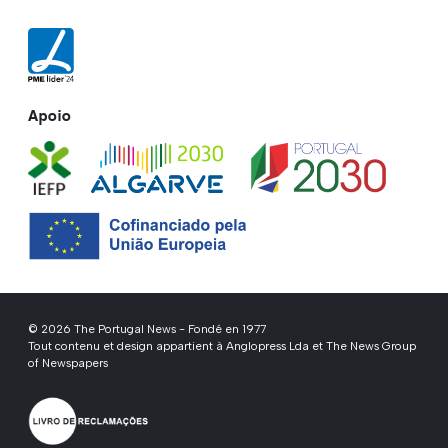
Apoio
© 2026 The Portugal News - Fondé en 1977
Tout contenu et design appartient à Anglopress Lda et The News Group
of Newspapers