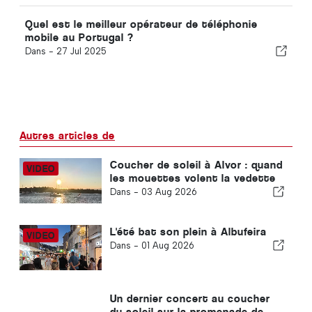
Quel est le meilleur opérateur de téléphonie
mobile au Portugal ?
Dans -
27 Jul 2025
Autres articles de
Coucher de soleil à Alvor : quand
les mouettes volent la vedette
Dans -
03 Aug 2026
L'été bat son plein à Albufeira
Dans -
01 Aug 2026
Un dernier concert au coucher
du soleil sur la promenade de