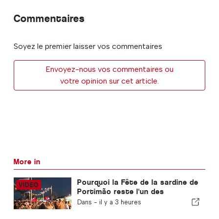
Commentaires
Soyez le premier laisser vos commentaires
Envoyez-nous vos commentaires ou
votre opinion sur cet article.
More in
Pourquoi la Fête de la sardine de
Portimão reste l'un des
événements préférés de l'Algarve
Dans -
il y a 3 heures