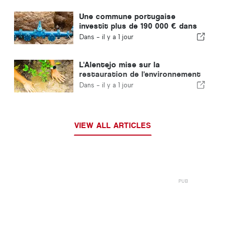
Une commune portugaise
investit plus de 190 000 € dans
l'approvisionnement en eau
Dans -
il y a 1 jour
L'Alentejo mise sur la
restauration de l'environnement
grâce aux fonds européens
Dans -
il y a 1 jour
VIEW ALL ARTICLES