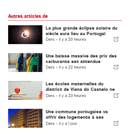
Autres articles de
La plus grande éclipse solaire du
siècle aura lieu au Portugal
Dans -
il y a 20 heures
Une baisse massive des prix des
carburants est attendue
Dans -
il y a 22 heures
Les écoles maternelles du
district de Viana do Castelo ne
fermeront pas au Portugal
Dans -
il y a 23 heures
Une commune portugaise va
offrir des logements à ses
habitants
Dans -
il y a 1 jour