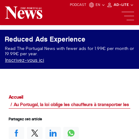
PODCAST
EN
AD-LITE
Reduced Ads Experience
Read The Portugal News with fewer ads for 1.99€ per month or
19.99€ per year.
Inscrivez-vous ici
Accueil
Au Portugal, la loi oblige les chauffeurs à transporter les chi
Partagez cet article