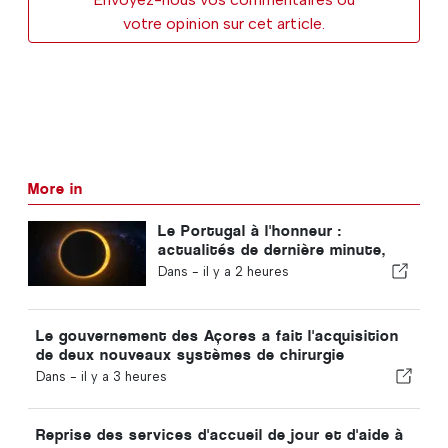
votre opinion sur cet article.
More in
Le Portugal à l'honneur :
actualités de dernière minute,
tendances touristiques et les
Dans -
il y a 2 heures
sujets qui font la une
Le gouvernement des Açores a fait l'acquisition
de deux nouveaux systèmes de chirurgie
robotisée
Dans -
il y a 3 heures
Reprise des services d'accueil de jour et d'aide à