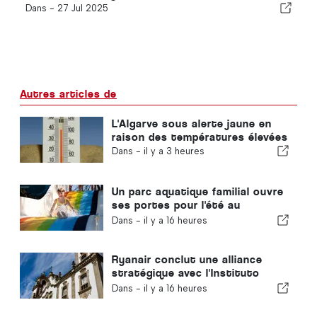
Dans -
27 Jul 2025
Autres articles de
L'Algarve sous alerte jaune en
raison des températures élevées
Dans -
il y a 3 heures
Un parc aquatique familial ouvre
ses portes pour l'été au
Portugal avec des billets à 2 €
Dans -
il y a 16 heures
Ryanair conclut une alliance
stratégique avec l'Instituto
Piaget de Viseu pour la
Dans -
il y a 16 heures
formation dans le secteur
aéronautique au Portugal