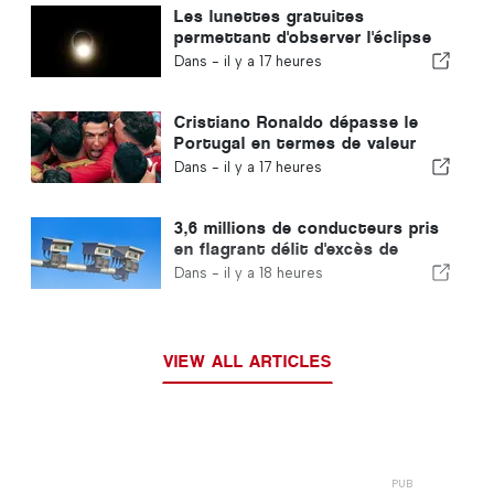
Les lunettes gratuites
permettant d'observer l'éclipse
totale de Soleil au Portugal
Dans -
il y a 17 heures
sont épuisées
Cristiano Ronaldo dépasse le
Portugal en termes de valeur
commerciale
Dans -
il y a 17 heures
3,6 millions de conducteurs pris
en flagrant délit d'excès de
vitesse au Portugal en 10 ans
Dans -
il y a 18 heures
VIEW ALL ARTICLES