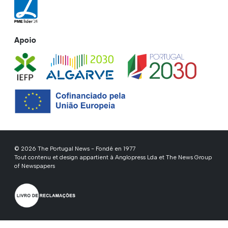
Apoio
© 2026 The Portugal News - Fondé en 1977
Tout contenu et design appartient à Anglopress Lda et The News Group
of Newspapers