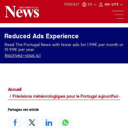
PODCAST
EN
AD-LITE
Reduced Ads Experience
Read The Portugal News with fewer ads for 1.99€ per month or
19.99€ per year.
Inscrivez-vous ici
Accueil
Prévisions météorologiques pour le Portugal aujourd'hui - 03
Partagez cet article