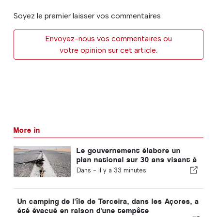
Soyez le premier laisser vos commentaires
Envoyez-nous vos commentaires ou
votre opinion sur cet article.
More in
Le gouvernement élabore un
plan national sur 30 ans visant à
renforcer la résilience du
Dans -
il y a 33 minutes
Portugal face aux séismes
majeurs
Un camping de l'île de Terceira, dans les Açores, a
été évacué en raison d'une tempête