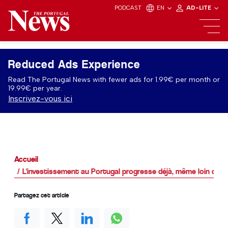
PODCAST
EN
AD-LITE
Reduced Ads Experience
Read The Portugal News with fewer ads for 1.99€ per month or
19.99€ per year.
Inscrivez-vous ici
Accueil
L'investissement au Portugal progresse déjà, même loin des 
Partagez cet article