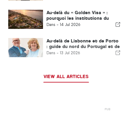
Au-delà du « Golden Visa » :
pourquoi les institutions du
Golfe continuent d'investir au
Dans -
14 Jul 2026
Portugal
Au-delà de Lisbonne et de Porto
: guide du nord du Portugal et de
la Côte d'Argent
Dans -
13 Jul 2026
VIEW ALL ARTICLES