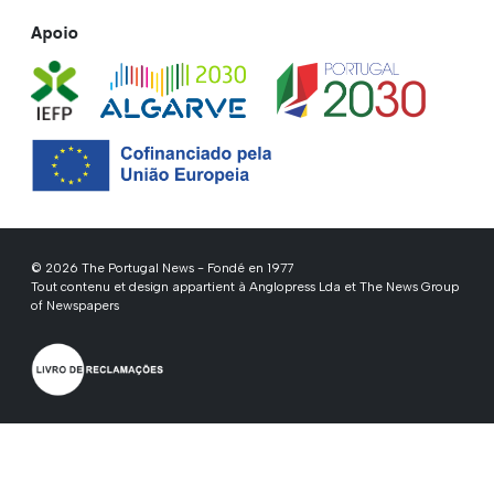
Apoio
© 2026 The Portugal News - Fondé en 1977
Tout contenu et design appartient à Anglopress Lda et The News Group
of Newspapers