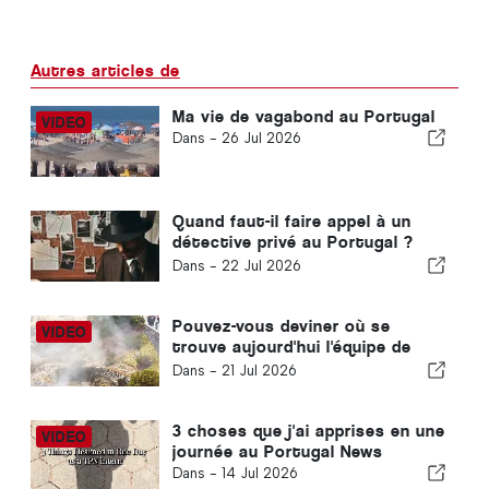
Autres articles de
Ma vie de vagabond au Portugal
Dans -
26 Jul 2026
Quand faut-il faire appel à un
détective privé au Portugal ?
Cinq situations où des
Dans -
22 Jul 2026
informations fiables peuvent
faire toute la différence
Pouvez-vous deviner où se
trouve aujourd'hui l'équipe de
The Portugal News ?
Dans -
21 Jul 2026
3 choses que j'ai apprises en une
journée au Portugal News
Dans -
14 Jul 2026