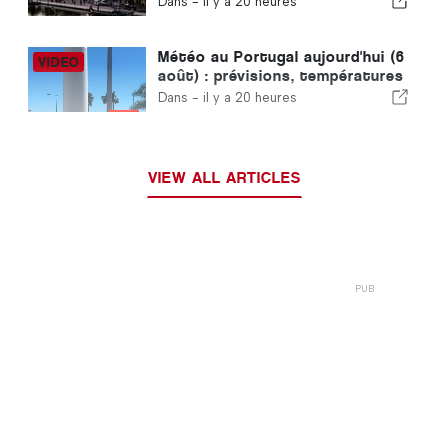
Dans -
il y a 20 heures
Météo au Portugal aujourd'hui (6
août) : prévisions, températures
et à quoi s'attendre
Dans -
il y a 20 heures
VIEW ALL ARTICLES