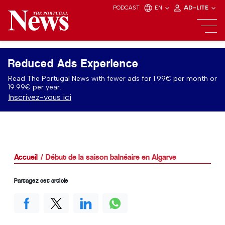
PODCAST
EN
AD-LITE
Reduced Ads Experience
Read The Portugal News with fewer ads for 1.99€ per month or
19.99€ per year.
Inscrivez-vous ici
Accueil
Début de la saison balnéaire en Algarve
Partagez cet article