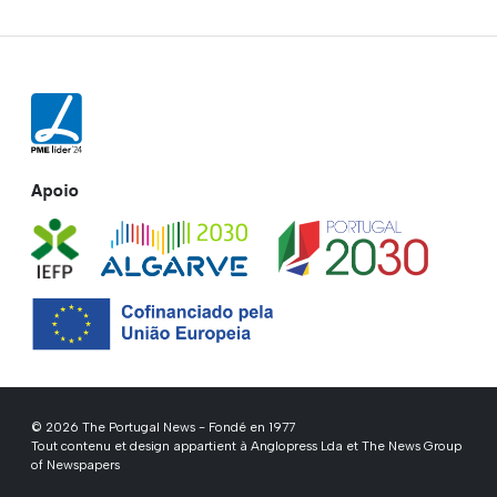
Apoio
© 2026 The Portugal News - Fondé en 1977
Tout contenu et design appartient à Anglopress Lda et The News Group
of Newspapers