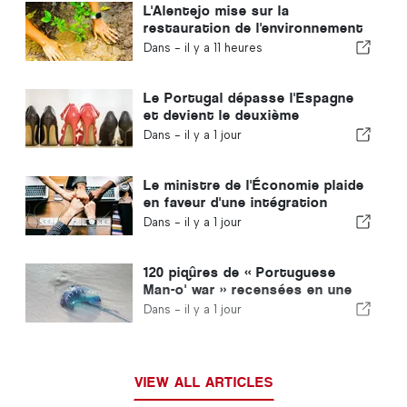
L'Alentejo mise sur la
restauration de l'environnement
grâce aux fonds européens
Dans -
il y a 11 heures
Le Portugal dépasse l'Espagne
et devient le deuxième
producteur européen de
Dans -
il y a 1 jour
chaussures
Le ministre de l'Économie plaide
en faveur d'une intégration
encadrée et garantit une
Dans -
il y a 1 jour
procédure accélérée pour les
immigrés
120 piqûres de « Portuguese
Man-o' war » recensées en une
seule journée
Dans -
il y a 1 jour
VIEW ALL ARTICLES