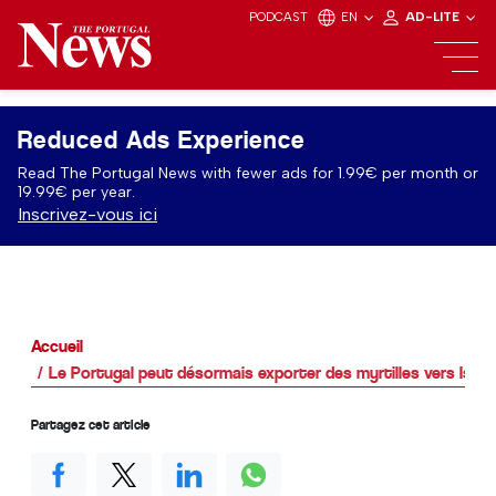
PODCAST
EN
AD-LITE
Reduced Ads Experience
Read The Portugal News with fewer ads for 1.99€ per month or
19.99€ per year.
Inscrivez-vous ici
Accueil
Le Portugal peut désormais exporter des myrtilles vers Israë
Partagez cet article