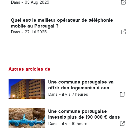
Dans -
03 Aug 2025
Quel est le meilleur opérateur de téléphonie
mobile au Portugal ?
Dans -
27 Jul 2025
Autres articles de
Une commune portugaise va
offrir des logements à ses
habitants
Dans -
il y a 7 heures
Une commune portugaise
investit plus de 190 000 € dans
l'approvisionnement en eau
Dans -
il y a 10 heures