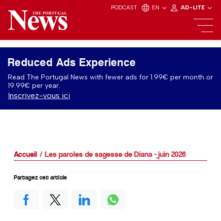
PODCAST
EN
AD-LITE
Reduced Ads Experience
Read The Portugal News with fewer ads for 1.99€ per month or
19.99€ per year.
Inscrivez-vous ici
Accueil
Les paroles de sagesse de Diana - juin 2026
Partagez cet article