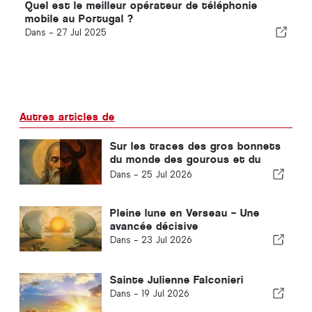
Quel est le meilleur opérateur de téléphonie
mobile au Portugal ?
Dans -
27 Jul 2025
Autres articles de
Sur les traces des gros bonnets
du monde des gourous et du
fantasme collectif – 2e partie
Dans -
25 Jul 2026
Pleine lune en Verseau – Une
avancée décisive
Dans -
23 Jul 2026
Sainte Julienne Falconieri
Dans -
19 Jul 2026