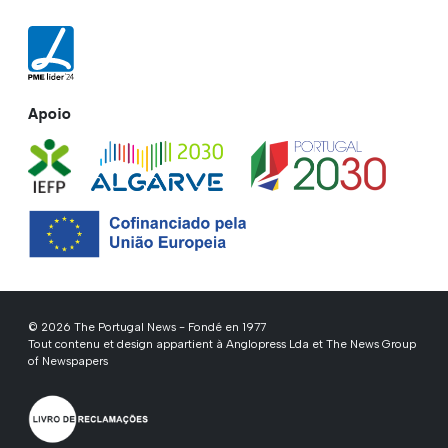
Apoio
© 2026 The Portugal News - Fondé en 1977
Tout contenu et design appartient à Anglopress Lda et The News Group
of Newspapers