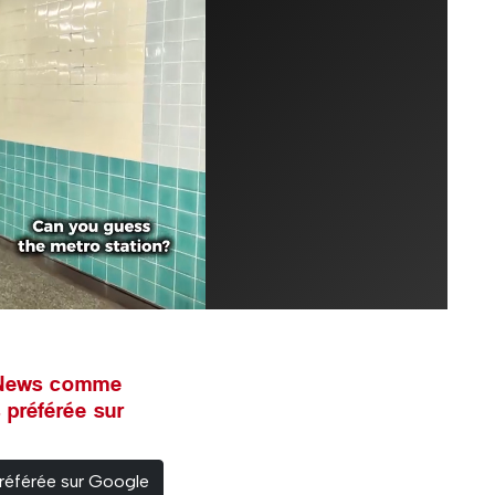
l News comme
 préférée sur
référée sur Google