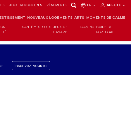
TISE
JEUX
RENCONTRES
EVÉNEMENTS
FR
AD-LITE
VESTISSEMENT
NOUVEAUX LOGEMENTS
ARTS
MOMENTS DE CALME
ION
SANTÉ
SPORTS
JEUX DE
IGAMING
GUIDE DU
LITÉ
HASARD
PORTUGAL
r.
Inscrivez-vous ici