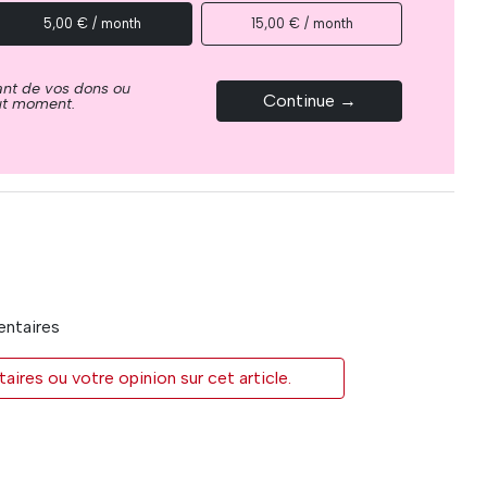
5,00 € / month
15,00 € / month
ant de vos dons ou
Continue →
out moment.
entaires
res ou votre opinion sur cet article.