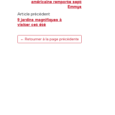
américaine remporte sept
Emmys
Article précédent
9 jardins magnifiques à
visiter cet été
← Retourner à la page précédente