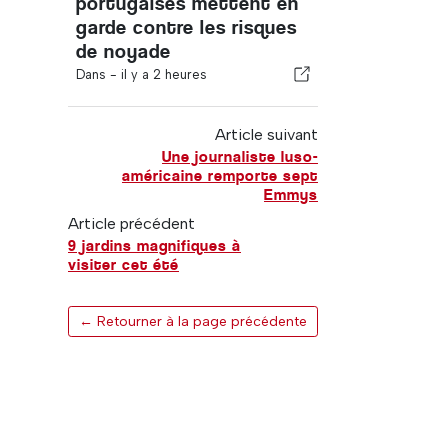
portugaises mettent en
garde contre les risques
de noyade
Dans -
il y a 2 heures
Article suivant
Une journaliste luso-
américaine remporte sept
Emmys
Article précédent
9 jardins magnifiques à
visiter cet été
← Retourner à la page précédente