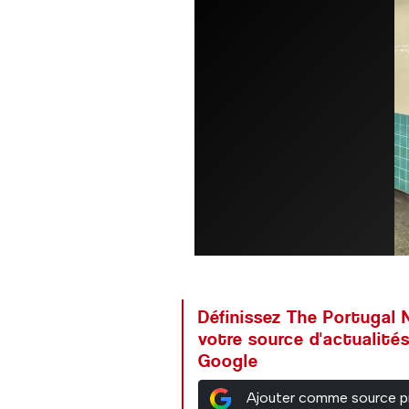
Définissez The Portuga
votre source d'actualités
Google
Ajouter comme source p