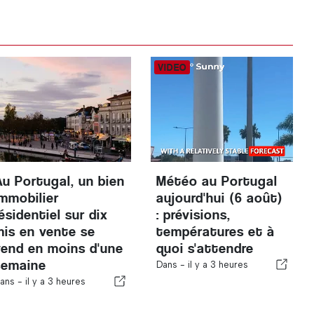
Au Portugal, un bien
Météo au Portugal
immobilier
aujourd'hui (6 août)
ésidentiel sur dix
: prévisions,
mis en vente se
températures et à
vend en moins d'une
quoi s'attendre
semaine
Dans -
il y a 3 heures
ans -
il y a 3 heures