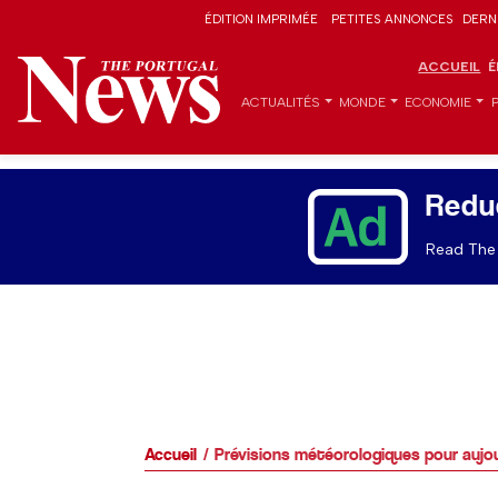
ÉDITION IMPRIMÉE
PETITES ANNONCES
DERN
ACCUEIL
É
ACTUALITÉS
MONDE
ECONOMIE
Redu
Read The 
Accueil
Prévisions météorologiques pour aujou