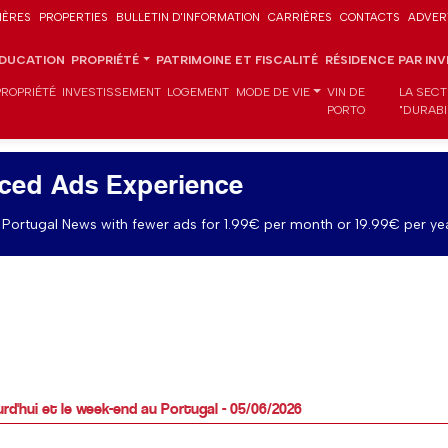
IÈRES
PROPERTIES
BULLETIN D'INFORMATION
CARRIÈRES
CONTACTS
ADVER
DUCATION
PROPRIÉTÉ
PATRIMOINE ET FISCALITÉ
RÉSIDENCE PAR IN
PROPRIÉTÉ
INVESTISSEMENT
LOGEMENT
MODE DE VIE
VIN DE
LA SECT
PORTO
"DURABI
ced Ads Experience
Portugal News with fewer ads for 1.99€ per month or 19.99€ per yea
rd'hui et le week-end au Portugal - 05/06/2026