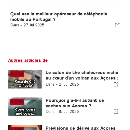
Quel est le meilleur opérateur de téléphonie
mobile au Portugal ?
Dans -
27 Jul 2025
Autres articles de
Le salon de thé chaleureux niché
au cœur d'un volcan aux Açores :
un lieu à ne pas manquer
Dans -
21 Jul 2026
Pourquoi y a-t-il autant de
vaches aux Açores ?
Dans -
15 Jul 2026
Prévisions de dérive aux Açores