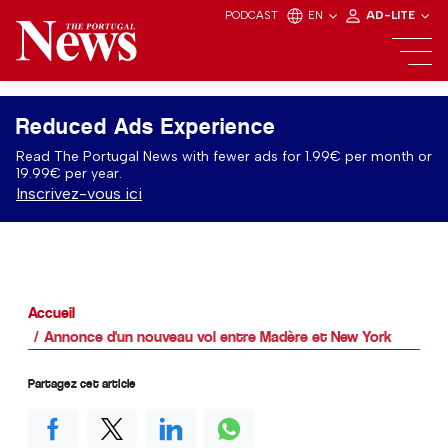
PODCAST
EN
AD-LITE
Reduced Ads Experience
Read The Portugal News with fewer ads for 1.99€ per month or
19.99€ per year.
Inscrivez-vous ici
Accueil
Annonce d'un nouveau vol entre Madère et New York
Partagez cet article