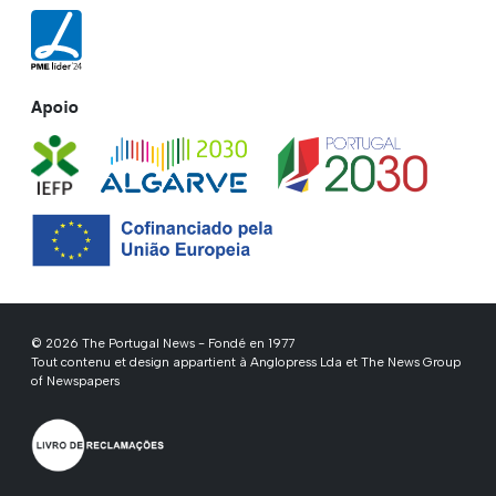
Apoio
© 2026 The Portugal News - Fondé en 1977
Tout contenu et design appartient à Anglopress Lda et The News Group
of Newspapers