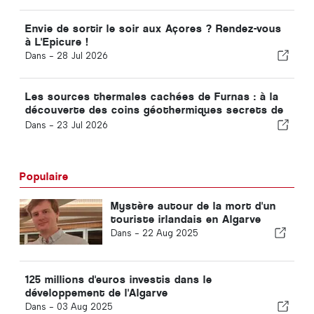
Envie de sortir le soir aux Açores ? Rendez-vous
à L'Epicure !
Dans -
28 Jul 2026
Les sources thermales cachées de Furnas : à la
découverte des coins géothermiques secrets de
São Miguel
Dans -
23 Jul 2026
Populaire
Mystère autour de la mort d'un
touriste irlandais en Algarve
Dans -
22 Aug 2025
125 millions d'euros investis dans le
développement de l'Algarve
Dans -
03 Aug 2025