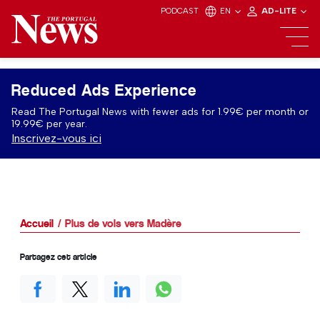
PODCAST
EN
AD-LITE
Reduced Ads Experience
Read The Portugal News with fewer ads for 1.99€ per month or
19.99€ per year.
Inscrivez-vous ici
Accueil
Plus de vols vers Madère
Partagez cet article