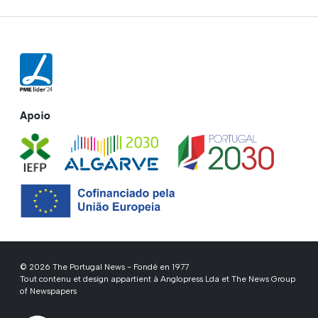
Apoio
© 2026 The Portugal News - Fondé en 1977
Tout contenu et design appartient à Anglopress Lda et The News Group
of Newspapers