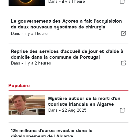
tendances touristiques et les
Dans -
il y a 1 heure
sujets qui font la une
Le gouvernement des Açores a fait l'acquisition
de deux nouveaux systèmes de chirurgie
robotisée
Dans -
il y a 1 heure
Reprise des services d'accueil de jour et d'aide à
domicile dans la commune de Portugal
Dans -
il y a 2 heures
Populaire
Mystère autour de la mort d'un
touriste irlandais en Algarve
Dans -
22 Aug 2025
125 millions d'euros investis dans le
développement de l'Algarve