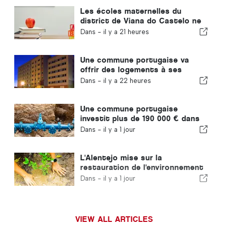
Les écoles maternelles du
district de Viana do Castelo ne
fermeront pas au Portugal
Dans -
il y a 21 heures
Une commune portugaise va
offrir des logements à ses
habitants
Dans -
il y a 22 heures
Une commune portugaise
investit plus de 190 000 € dans
l'approvisionnement en eau
Dans -
il y a 1 jour
L'Alentejo mise sur la
restauration de l'environnement
grâce aux fonds européens
Dans -
il y a 1 jour
VIEW ALL ARTICLES