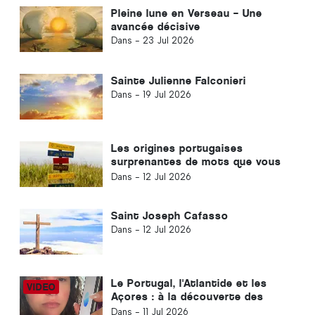
Pleine lune en Verseau – Une
avancée décisive
Dans -
23 Jul 2026
Sainte Julienne Falconieri
Dans -
19 Jul 2026
Les origines portugaises
surprenantes de mots que vous
ne connaissiez pas
Dans -
12 Jul 2026
Saint Joseph Cafasso
Dans -
12 Jul 2026
Le Portugal, l'Atlantide et les
Açores : à la découverte des
civilisations anciennes et des
Dans -
11 Jul 2026