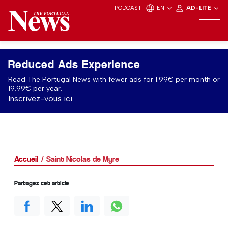
PODCAST
EN
AD-LITE
Reduced Ads Experience
Read The Portugal News with fewer ads for 1.99€ per month or
19.99€ per year.
Inscrivez-vous ici
Accueil
Saint Nicolas de Myre
Partagez cet article