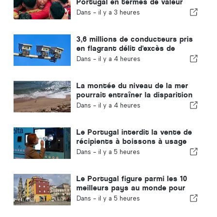
Portugal en termes de valeur
commerciale
Dans -
il y a 3 heures
3,6 millions de conducteurs pris
en flagrant délit d'excès de
vitesse au Portugal en 10 ans
Dans -
il y a 4 heures
La montée du niveau de la mer
pourrait entraîner la disparition
de 40 % des plages du Portugal
Dans -
il y a 4 heures
Le Portugal interdit la vente de
récipients à boissons à usage
unique ne portant pas le logo «
Dans -
il y a 5 heures
Volta »
Le Portugal figure parmi les 10
meilleurs pays au monde pour
les expatriés
Dans -
il y a 5 heures