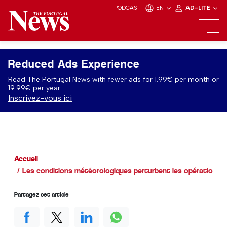
PODCAST
EN
AD-LITE
Reduced Ads Experience
Read The Portugal News with fewer ads for 1.99€ per month or
19.99€ per year.
Inscrivez-vous ici
Accueil
Les conditions météorologiques perturbent les opérations à
Partagez cet article