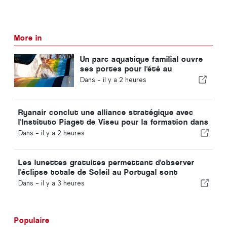
More in
Un parc aquatique familial ouvre
ses portes pour l'été au
Portugal avec des billets à 2 €
Dans -
il y a 2 heures
Ryanair conclut une alliance stratégique avec
l'Instituto Piaget de Viseu pour la formation dans
le secteur aéronautique au Portugal
Dans -
il y a 2 heures
Les lunettes gratuites permettant d'observer
l'éclipse totale de Soleil au Portugal sont
épuisées
Dans -
il y a 3 heures
Populaire