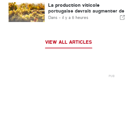
La production viticole
portugaise devrait augmenter de
12 % lors de cette récolte
Dans -
il y a 6 heures
VIEW ALL ARTICLES