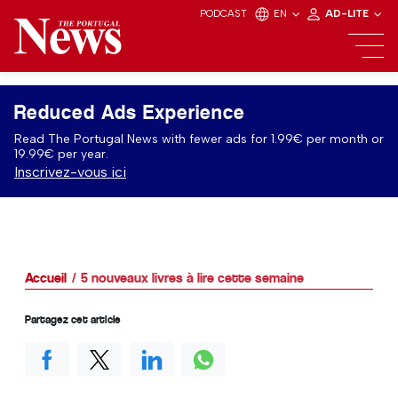
PODCAST
EN
AD-LITE
Reduced Ads Experience
Read The Portugal News with fewer ads for 1.99€ per month or
19.99€ per year.
Inscrivez-vous ici
Accueil
5 nouveaux livres à lire cette semaine
Partagez cet article