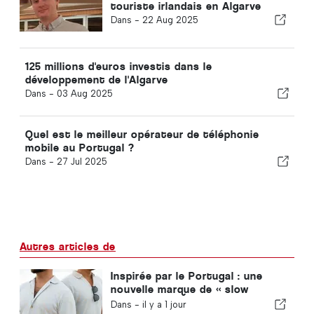
touriste irlandais en Algarve
Dans -
22 Aug 2025
125 millions d'euros investis dans le
développement de l'Algarve
Dans -
03 Aug 2025
Quel est le meilleur opérateur de téléphonie
mobile au Portugal ?
Dans -
27 Jul 2025
Autres articles de
Inspirée par le Portugal : une
nouvelle marque de « slow
fashion », VEMANO
Dans -
il y a 1 jour