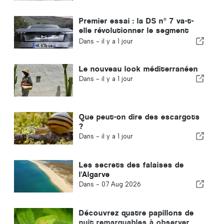
Premier essai : la DS n° 7 va-t-
elle révolutionner le segment
des voitures électriques ?
Dans -
il y a 1 jour
Le nouveau look méditerranéen
Dans -
il y a 1 jour
Que peut-on dire des escargots
?
Dans -
il y a 1 jour
Les secrets des falaises de
l'Algarve
Dans -
07 Aug 2026
Découvrez quatre papillons de
nuit remarquables à observer