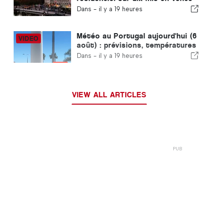
se vend en moins d'une semaine
Dans -
il y a 19 heures
Météo au Portugal aujourd'hui (6
août) : prévisions, températures
et à quoi s'attendre
Dans -
il y a 19 heures
VIEW ALL ARTICLES