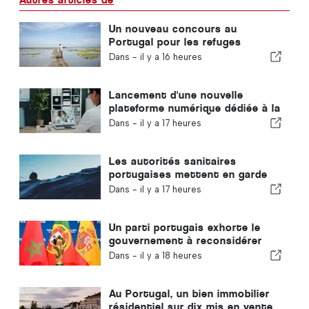
Un nouveau concours au
Portugal pour les refuges
climatiques
Dans -
il y a 16 heures
Lancement d'une nouvelle
plateforme numérique dédiée à la
santé au Portugal
Dans -
il y a 17 heures
Les autorités sanitaires
portugaises mettent en garde
contre les risques de noyade
Dans -
il y a 17 heures
Un parti portugais exhorte le
gouvernement à reconsidérer
l'organisation de la Coupe du
Dans -
il y a 18 heures
monde 2030 par le Maroc en
raison de la crise de Ceuta
Au Portugal, un bien immobilier
résidentiel sur dix mis en vente