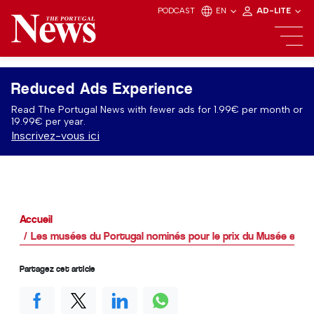
PODCAST
EN
AD-LITE
Reduced Ads Experience
Read The Portugal News with fewer ads for 1.99€ per month or
19.99€ per year.
Inscrivez-vous ici
Accueil
Les musées du Portugal nominés pour le prix du Musée europ
Partagez cet article