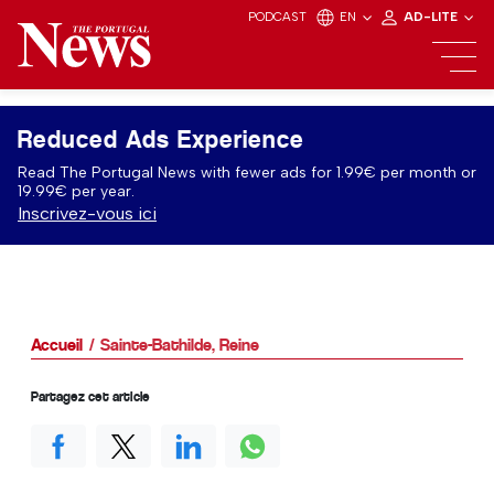
PODCAST
EN
AD-LITE
Reduced Ads Experience
Read The Portugal News with fewer ads for 1.99€ per month or
19.99€ per year.
Inscrivez-vous ici
Accueil
Sainte-Bathilde, Reine
Partagez cet article