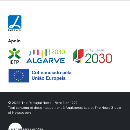
Apoio
© 2026 The Portugal News - Fondé en 1977
Tout contenu et design appartient à Anglopress Lda et The News Group
of Newspapers