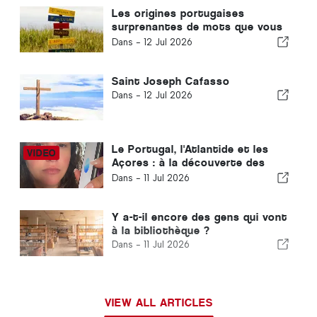
Les origines portugaises
surprenantes de mots que vous
ne connaissiez pas
Dans -
12 Jul 2026
Saint Joseph Cafasso
Dans -
12 Jul 2026
Le Portugal, l'Atlantide et les
Açores : à la découverte des
civilisations anciennes et des
Dans -
11 Jul 2026
énergies cachées de la Terre
Y a-t-il encore des gens qui vont
à la bibliothèque ?
Dans -
11 Jul 2026
VIEW ALL ARTICLES