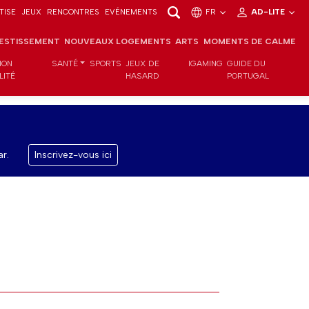
TISE
JEUX
RENCONTRES
EVÉNEMENTS
FR
AD-LITE
VESTISSEMENT
NOUVEAUX LOGEMENTS
ARTS
MOMENTS DE CALME
ION
SANTÉ
SPORTS
JEUX DE
IGAMING
GUIDE DU
LITÉ
HASARD
PORTUGAL
r.
Inscrivez-vous ici