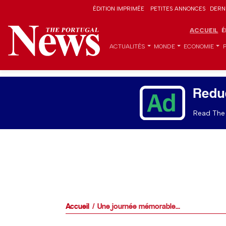
ÉDITION IMPRIMÉE
PETITES ANNONCES
DERN
ACCUEIL
É
ACTUALITÉS
MONDE
ECONOMIE
Redu
Read The 
Accueil
Une journée mémorable...