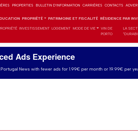
IÈRES
PROPERTIES
BULLETIN D'INFORMATION
CARRIÈRES
CONTACTS
ADVER
DUCATION
PROPRIÉTÉ
PATRIMOINE ET FISCALITÉ
RÉSIDENCE PAR IN
PROPRIÉTÉ
INVESTISSEMENT
LOGEMENT
MODE DE VIE
VIN DE
LA SECT
PORTO
"DURABI
ced Ads Experience
Portugal News with fewer ads for 1.99€ per month or 19.99€ per yea