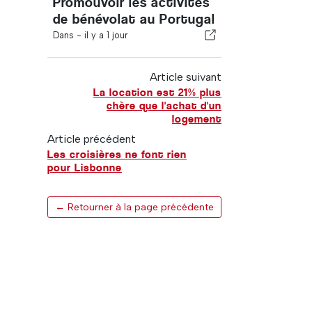
Promouvoir les activités
de bénévolat au Portugal
Dans -
il y a 1 jour
Article suivant
La location est 21% plus
chère que l'achat d'un
logement
Article précédent
Les croisières ne font rien
pour Lisbonne
← Retourner à la page précédente