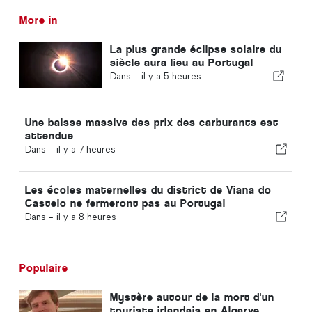
More in
La plus grande éclipse solaire du
siècle aura lieu au Portugal
Dans -
il y a 5 heures
Une baisse massive des prix des carburants est
attendue
Dans -
il y a 7 heures
Les écoles maternelles du district de Viana do
Castelo ne fermeront pas au Portugal
Dans -
il y a 8 heures
Populaire
Mystère autour de la mort d'un
touriste irlandais en Algarve