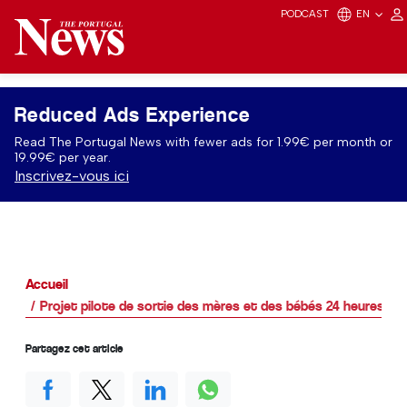
PODCAST
EN
Reduced Ads Experience
Read The Portugal News with fewer ads for 1.99€ per month or
19.99€ per year.
Inscrivez-vous ici
Accueil
Projet pilote de sortie des mères et des bébés 24 heures ap
Partagez cet article