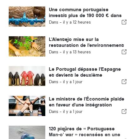
Une commune portugaise
investit plus de 190 000 € dans
l'approvisionnement en eau
Dans -
il y a 12 heures
L'Alentejo mise sur la
restauration de l'environnement
grâce aux fonds européens
Dans -
il y a 13 heures
Le Portugal dépasse l'Espagne
et devient le deuxième
producteur européen de
Dans -
il y a 1 jour
chaussures
Le ministre de l'Économie plaide
en faveur d'une intégration
encadrée et garantit une
Dans -
il y a 1 jour
procédure accélérée pour les
immigrés
120 piqûres de « Portuguese
Man-o' war » recensées en une