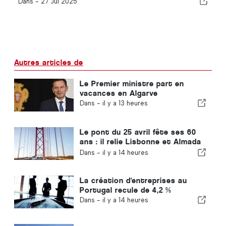
Dans -
27 Jul 2025
Autres articles de
Le Premier ministre part en
vacances en Algarve
Dans -
il y a 13 heures
Le pont du 25 avril fête ses 60
ans : il relie Lisbonne et Almada
depuis tout ce temps
Dans -
il y a 14 heures
La création d'entreprises au
Portugal recule de 4,2 %
Dans -
il y a 14 heures