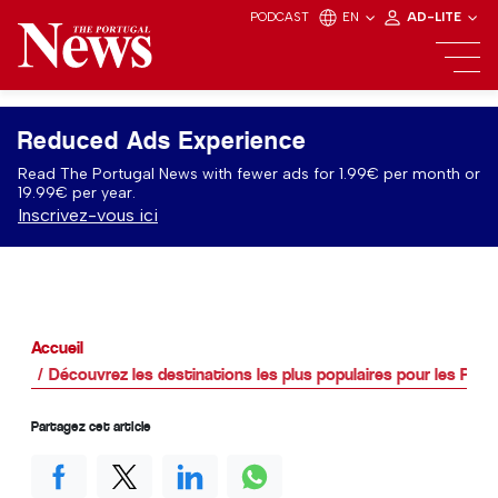
PODCAST
EN
AD-LITE
Reduced Ads Experience
Read The Portugal News with fewer ads for 1.99€ per month or
19.99€ per year.
Inscrivez-vous ici
Accueil
Découvrez les destinations les plus populaires pour les Port
Partagez cet article