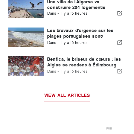
Une ville de l'Algarve va
construire 204 logements
Dans -
il y a 15 heures
Les travaux d'urgence sur les
plages portugaises sont
terminés
Dans -
il y a 16 heures
Benfica, le briseur de cœurs : les
Aigles se rendent à Édimbourg
avec un pied déjà qualifié pour le
Dans -
il y a 16 heures
tour suivant
VIEW ALL ARTICLES