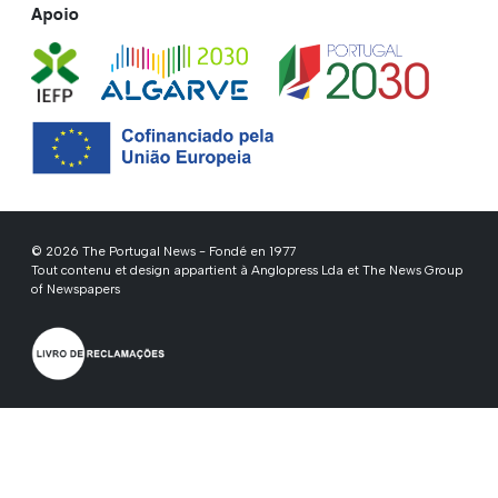
Apoio
© 2026 The Portugal News - Fondé en 1977
Tout contenu et design appartient à Anglopress Lda et The News Group
of Newspapers