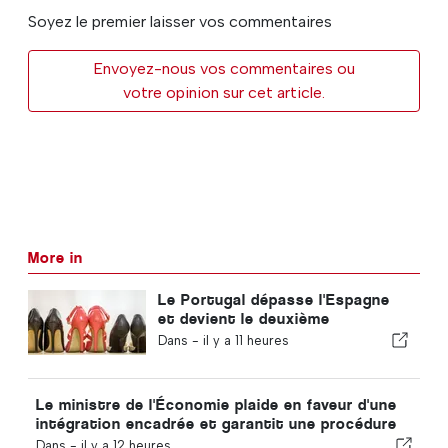
Soyez le premier laisser vos commentaires
Envoyez-nous vos commentaires ou
votre opinion sur cet article.
More in
Le Portugal dépasse l'Espagne
et devient le deuxième
producteur européen de
Dans -
il y a 11 heures
chaussures
Le ministre de l'Économie plaide en faveur d'une
intégration encadrée et garantit une procédure
accélérée pour les immigrés
Dans -
il y a 12 heures