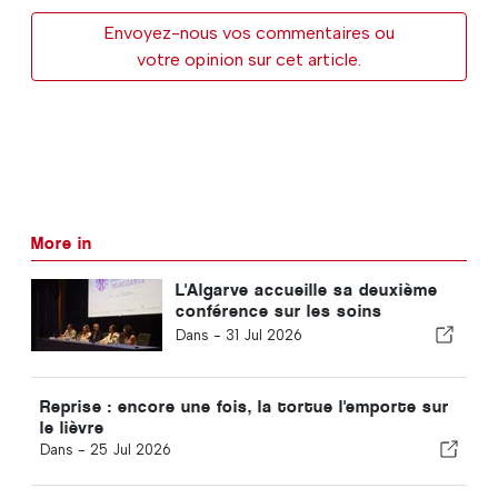
Envoyez-nous vos commentaires ou
votre opinion sur cet article.
More in
L'Algarve accueille sa deuxième
conférence sur les soins
neurointensifs
Dans -
31 Jul 2026
Reprise : encore une fois, la tortue l'emporte sur
le lièvre
Dans -
25 Jul 2026