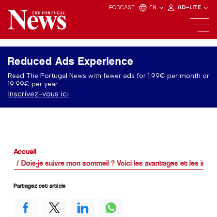
PODCAST
EN
AD-LITE
Reduced Ads Experience
Read The Portugal News with fewer ads for 1.99€ per month or
19.99€ per year.
Inscrivez-vous ici
Accueil
Dois-je suivre mon sommeil ? Voici les avantages et les inco
Partagez cet article