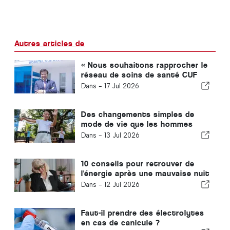
Autres articles de
« Nous souhaitons rapprocher le
réseau de soins de santé CUF
des personnes et des
Dans -
17 Jul 2026
communautés que nous
desservons »
Des changements simples de
mode de vie que les hommes
devraient adopter tous les dix
Dans -
13 Jul 2026
ans, selon un médecin
généraliste
10 conseils pour retrouver de
l'énergie après une mauvaise nuit
de sommeil
Dans -
12 Jul 2026
Faut-il prendre des électrolytes
en cas de canicule ?