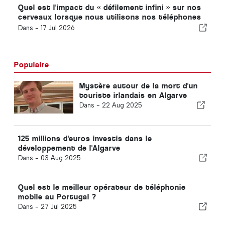
Quel est l'impact du « défilement infini » sur nos
cerveaux lorsque nous utilisons nos téléphones
?
Dans -
17 Jul 2026
Populaire
Mystère autour de la mort d'un
touriste irlandais en Algarve
Dans -
22 Aug 2025
125 millions d'euros investis dans le
développement de l'Algarve
Dans -
03 Aug 2025
Quel est le meilleur opérateur de téléphonie
mobile au Portugal ?
Dans -
27 Jul 2025