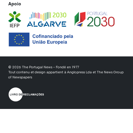
Apoio
© 2026 The Portugal News - Fondé en 1977
Tout contenu et design appartient à Anglopress Lda et The News Group
of Newspapers