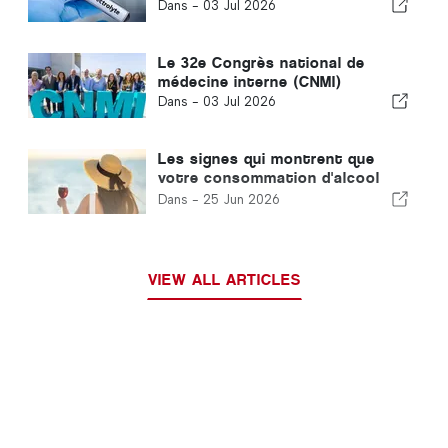
Dans -
03 Jul 2026
Le 32e Congrès national de
médecine interne (CNMI)
Dans -
03 Jul 2026
Les signes qui montrent que
votre consommation d'alcool
cet été est hors de contrôle
Dans -
25 Jun 2026
VIEW ALL ARTICLES