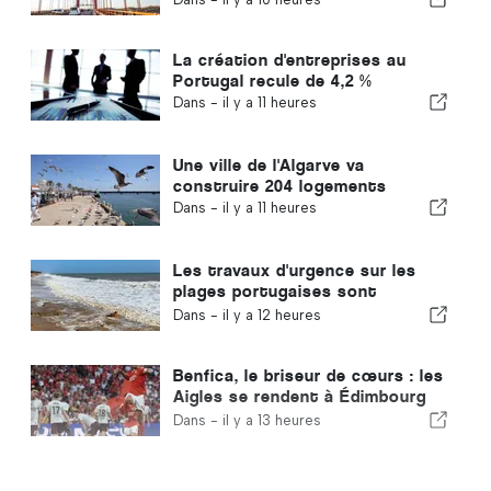
La création d'entreprises au
Portugal recule de 4,2 %
Dans -
il y a 11 heures
Une ville de l'Algarve va
construire 204 logements
Dans -
il y a 11 heures
Les travaux d'urgence sur les
plages portugaises sont
terminés
Dans -
il y a 12 heures
Benfica, le briseur de cœurs : les
Aigles se rendent à Édimbourg
avec un pied déjà qualifié pour le
Dans -
il y a 13 heures
tour suivant