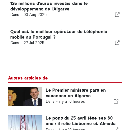
125 millions d'euros investis dans le
développement de l'Algarve
Dans -
03 Aug 2025
Quel est le meilleur opérateur de téléphonie
mobile au Portugal ?
Dans -
27 Jul 2025
Autres articles de
Le Premier ministre part en
vacances en Algarve
Dans -
il y a 10 heures
Le pont du 25 avril fête ses 60
ans : il relie Lisbonne et Almada
depuis tout ce temps
Dans -
il y a 10 heures