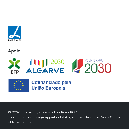
Apoio
© 2026 The Portugal News - Fondé en 1977
Tout contenu et design appartient à Anglopress Lda et The News Group
of Newspapers