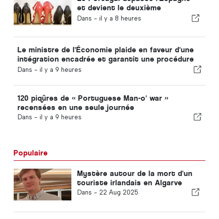
et devient le deuxième
producteur européen de
Dans -
il y a 8 heures
chaussures
Le ministre de l'Économie plaide en faveur d'une
intégration encadrée et garantit une procédure
accélérée pour les immigrés
Dans -
il y a 9 heures
120 piqûres de « Portuguese Man-o' war »
recensées en une seule journée
Dans -
il y a 9 heures
Populaire
Mystère autour de la mort d'un
touriste irlandais en Algarve
Dans -
22 Aug 2025