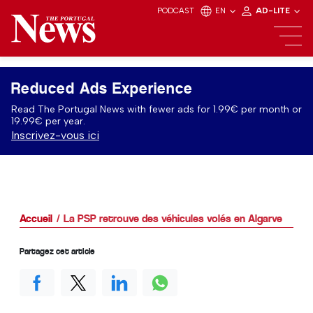
PODCAST
EN
AD-LITE
Reduced Ads Experience
Read The Portugal News with fewer ads for 1.99€ per month or
19.99€ per year.
Inscrivez-vous ici
Accueil
La PSP retrouve des véhicules volés en Algarve
Partagez cet article