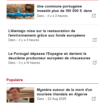
Une commune portugaise
investit plus de 190 000 € dans
l'approvisionnement en eau
Dans -
il y a 2 heures
L'Alentejo mise sur la restauration de
l'environnement grâce aux fonds européens
Dans -
il y a 3 heures
Le Portugal dépasse l'Espagne et devient le
deuxième producteur européen de chaussures
Dans -
il y a 16 heures
Populaire
Mystère autour de la mort d'un
touriste irlandais en Algarve
Dans -
22 Aug 2025