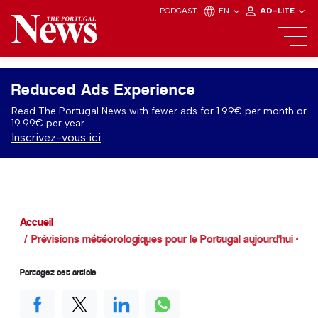
PODCAST
EN
AD-LITE
Reduced Ads Experience
Read The Portugal News with fewer ads for 1.99€ per month or
19.99€ per year.
Inscrivez-vous ici
Accueil
Prévisions météorologiques pour le Portugal aujourd'hui - 11/
Partagez cet article