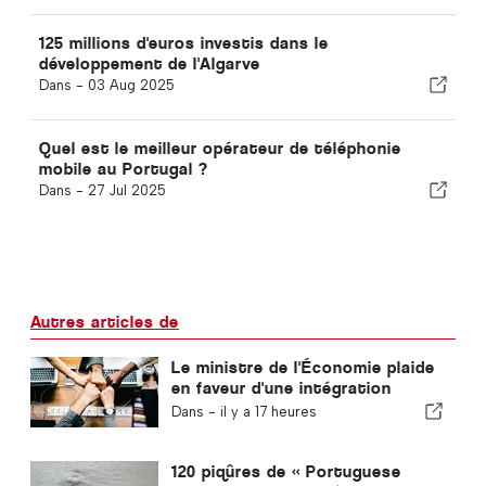
125 millions d'euros investis dans le
développement de l'Algarve
Dans -
03 Aug 2025
Quel est le meilleur opérateur de téléphonie
mobile au Portugal ?
Dans -
27 Jul 2025
Autres articles de
Le ministre de l'Économie plaide
en faveur d'une intégration
encadrée et garantit une
Dans -
il y a 17 heures
procédure accélérée pour les
immigrés
120 piqûres de « Portuguese