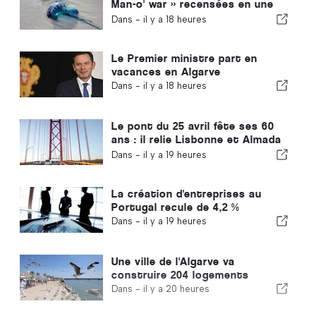
Man-o' war » recensées en une
seule journée
Dans -
il y a 18 heures
Le Premier ministre part en
vacances en Algarve
Dans -
il y a 18 heures
Le pont du 25 avril fête ses 60
ans : il relie Lisbonne et Almada
depuis tout ce temps
Dans -
il y a 19 heures
La création d'entreprises au
Portugal recule de 4,2 %
Dans -
il y a 19 heures
Une ville de l'Algarve va
construire 204 logements
Dans -
il y a 20 heures