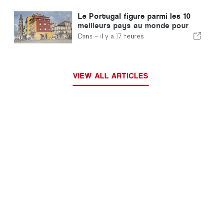
Le Portugal figure parmi les 10
meilleurs pays au monde pour
les expatriés
Dans -
il y a 17 heures
VIEW ALL ARTICLES