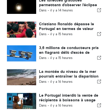
Les lunettes gratuites
permettant d'observer l'éclipse
totale de Soleil au Portugal
Dans -
il y a 14 heures
sont épuisées
Cristiano Ronaldo dépasse le
Portugal en termes de valeur
commerciale
Dans -
il y a 15 heures
3,6 millions de conducteurs pris
en flagrant délit d'excès de
vitesse au Portugal en 10 ans
Dans -
il y a 15 heures
La montée du niveau de la mer
pourrait entraîner la disparition
de 40 % des plages du Portugal
Dans -
il y a 16 heures
Le Portugal interdit la vente de
récipients à boissons à usage
unique ne portant pas le logo «
Dans -
il y a 16 heures
Volta »