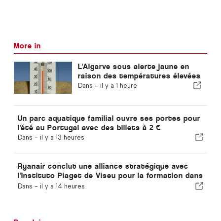
More in
L'Algarve sous alerte jaune en
raison des températures élevées
Dans -
il y a 1 heure
Un parc aquatique familial ouvre ses portes pour
l'été au Portugal avec des billets à 2 €
Dans -
il y a 13 heures
Ryanair conclut une alliance stratégique avec
l'Instituto Piaget de Viseu pour la formation dans
le secteur aéronautique au Portugal
Dans -
il y a 14 heures