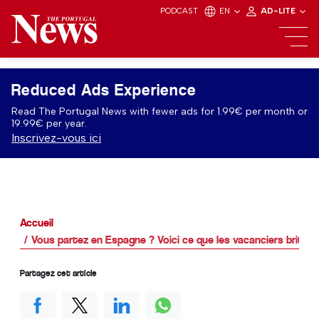
PODCAST
EN
AD-LITE
Reduced Ads Experience
Read The Portugal News with fewer ads for 1.99€ per month or
19.99€ per year.
Inscrivez-vous ici
Accueil
Vous partez en Espagne ? Voici ce que les vacanciers britann
Partagez cet article