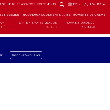
TISE
JEUX
RENCONTRES
EVÉNEMENTS
FR
AD-LITE
VESTISSEMENT
NOUVEAUX LOGEMENTS
ARTS
MOMENTS DE CALME
ION
SANTÉ
SPORTS
JEUX DE
IGAMING
GUIDE DU
LITÉ
HASARD
PORTUGAL
r.
Inscrivez-vous ici