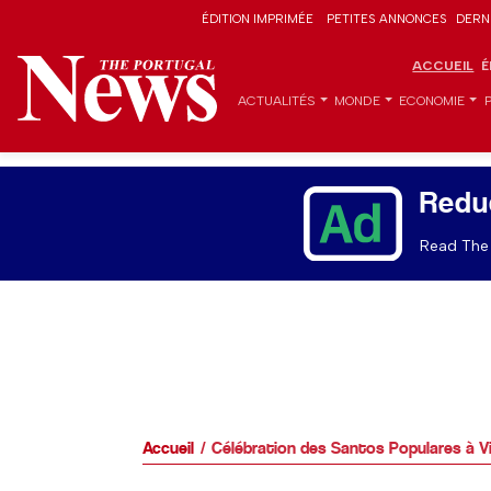
ÉDITION IMPRIMÉE
PETITES ANNONCES
DERN
ACCUEIL
É
ACTUALITÉS
MONDE
ECONOMIE
Redu
Read The 
Accueil
Célébration des Santos Populares à V