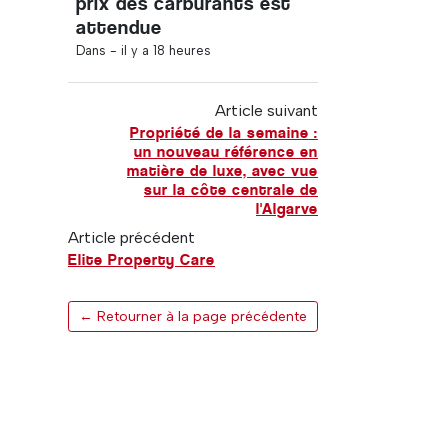
prix des carburants est
attendue
Dans -
il y a 18 heures
Article suivant
Propriété de la semaine :
un nouveau référence en
matière de luxe, avec vue
sur la côte centrale de
l'Algarve
Article précédent
Elite Property Care
← Retourner à la page précédente