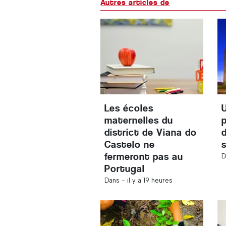
Autres articles de
Les écoles
maternelles du
p
district de Viana do
Castelo ne
fermeront pas au
D
Portugal
Dans -
il y a 19 heures