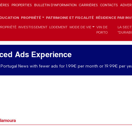
IÈRES
PROPERTIES
BULLETIN D'INFORMATION
CARRIÈRES
CONTACTS
ADVER
DUCATION
PROPRIÉTÉ
PATRIMOINE ET FISCALITÉ
RÉSIDENCE PAR IN
PROPRIÉTÉ
INVESTISSEMENT
LOGEMENT
MODE DE VIE
VIN DE
LA SECT
PORTO
"DURABI
ced Ads Experience
Portugal News with fewer ads for 1.99€ per month or 19.99€ per yea
ilamoura