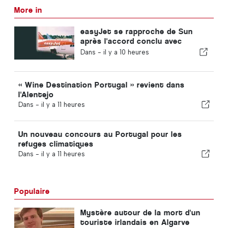
More in
easyJet se rapproche de Sun
après l'accord conclu avec
Apollo
Dans -
il y a 10 heures
« Wine Destination Portugal » revient dans
l'Alentejo
Dans -
il y a 11 heures
Un nouveau concours au Portugal pour les
refuges climatiques
Dans -
il y a 11 heures
Populaire
Mystère autour de la mort d'un
touriste irlandais en Algarve