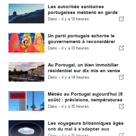
Les autorités sanitaires
portugaises mettent en garde
contre les risques de noyade
Dans -
il y a 13 heures
Un parti portugais exhorte le
gouvernement à reconsidérer
l'organisation de la Coupe du
Dans -
il y a 13 heures
monde 2030 par le Maroc en
raison de la crise de Ceuta
Au Portugal, un bien immobilier
résidentiel sur dix mis en vente
se vend en moins d'une semaine
Dans -
il y a 14 heures
Météo au Portugal aujourd'hui (6
août) : prévisions, températures
et à quoi s'attendre
Dans -
il y a 15 heures
Les voyageurs britanniques âgés
ont du mal à s'adapter aux
nouveaux contrôles
Dans -
il y a 15 heures