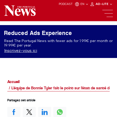
PODCAST
EN
AD-LITE
Reduced Ads Experience
Read The Portugal News with fewer ads for 1.99€ per month or
19.99€ per year.
Inscrivez-vous ici
Accueil
L'équipe de Bonnie Tyler fait le point sur l'état de santé de 
Partagez cet article