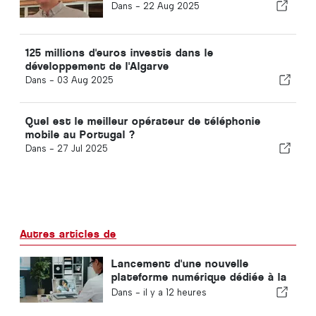
Dans -
22 Aug 2025
125 millions d'euros investis dans le
développement de l'Algarve
Dans -
03 Aug 2025
Quel est le meilleur opérateur de téléphonie
mobile au Portugal ?
Dans -
27 Jul 2025
Autres articles de
Lancement d'une nouvelle
plateforme numérique dédiée à la
santé au Portugal
Dans -
il y a 12 heures