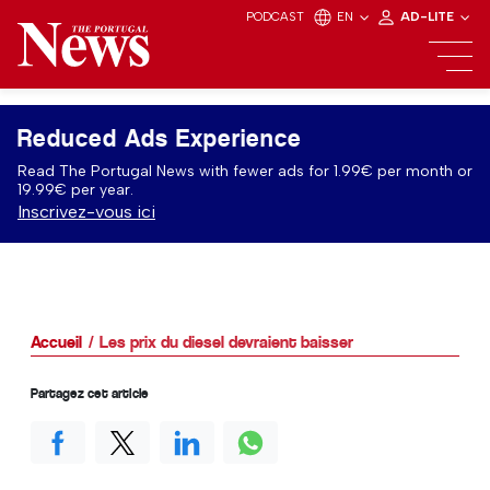
PODCAST
EN
AD-LITE
Reduced Ads Experience
Read The Portugal News with fewer ads for 1.99€ per month or
19.99€ per year.
Inscrivez-vous ici
Accueil
Les prix du diesel devraient baisser
Partagez cet article