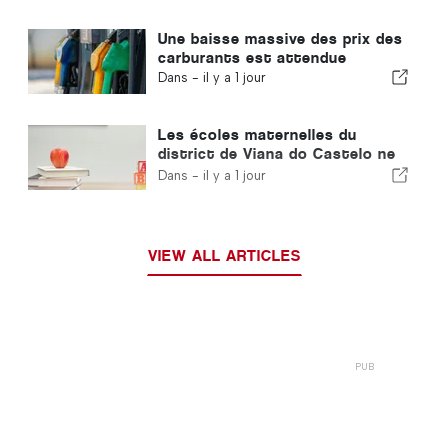
Une baisse massive des prix des
carburants est attendue
Dans -
il y a 1 jour
Les écoles maternelles du
district de Viana do Castelo ne
fermeront pas au Portugal
Dans -
il y a 1 jour
VIEW ALL ARTICLES