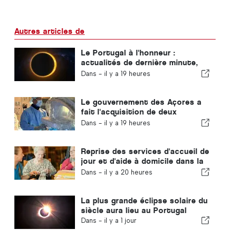
Autres articles de
Le Portugal à l'honneur :
actualités de dernière minute,
tendances touristiques et les
Dans -
il y a 19 heures
sujets qui font la une
Le gouvernement des Açores a
fait l'acquisition de deux
nouveaux systèmes de chirurgie
Dans -
il y a 19 heures
robotisée
Reprise des services d'accueil de
jour et d'aide à domicile dans la
commune de Portugal
Dans -
il y a 20 heures
La plus grande éclipse solaire du
siècle aura lieu au Portugal
Dans -
il y a 1 jour