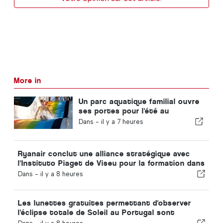
More in
Un parc aquatique familial ouvre
ses portes pour l'été au
Portugal avec des billets à 2 €
Dans -
il y a 7 heures
Ryanair conclut une alliance stratégique avec
l'Instituto Piaget de Viseu pour la formation dans
le secteur aéronautique au Portugal
Dans -
il y a 8 heures
Les lunettes gratuites permettant d'observer
l'éclipse totale de Soleil au Portugal sont
épuisées