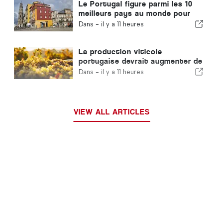
Le Portugal figure parmi les 10
meilleurs pays au monde pour
les expatriés
Dans -
il y a 11 heures
La production viticole
portugaise devrait augmenter de
12 % lors de cette récolte
Dans -
il y a 11 heures
VIEW ALL ARTICLES