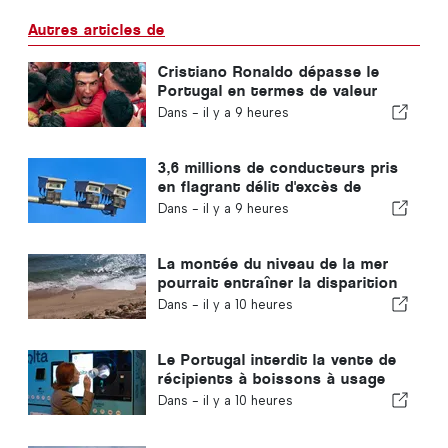
Autres articles de
Cristiano Ronaldo dépasse le
Portugal en termes de valeur
commerciale
Dans -
il y a 9 heures
3,6 millions de conducteurs pris
en flagrant délit d'excès de
vitesse au Portugal en 10 ans
Dans -
il y a 9 heures
La montée du niveau de la mer
pourrait entraîner la disparition
de 40 % des plages du Portugal
Dans -
il y a 10 heures
Le Portugal interdit la vente de
récipients à boissons à usage
unique ne portant pas le logo «
Dans -
il y a 10 heures
Volta »