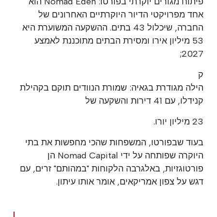
פיתוח מגורים יוקרתי בפורטו: Nomad Eden הוא
אחד מפרויקטי הדיור היוקרתיים האחרונים של
החברה, שיכלול 43 בתים. ההשקעה המשוערת היא
53 מיליון אירו ומסירת הבתים מתוכננת לאמצע
2027;
ק
הילה מגודרת בגאיה: שמורת הנוודים תוקם בקהילת
קנידלו, עם 41 דירות והשקעה של
23 מיליון יורו.
בעוד שבפורטו, המשפחות שהכי מחפשות את בתי
היוקרה שפותחה על ידי Nomad Capital הן
פורטוגזיות, באלגרבה הלקוחות "במהותם" זרים, עם
דגש על צפון אמריקאים, אומר אותו עיתון.