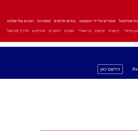
זות פורטוגל
מגורים על ידי השקעה
בתים חדשים
אמנויות
רגעים של שלווה
ון חיים
יין פורט
קיימות
בריאות
ספורט
הימורים
איגיימינג
מדריך פורטוגל
Re
הירשם כאן