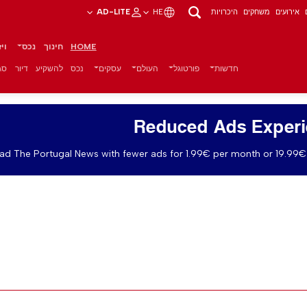
אירועים
משחקים
היכרויות
HE
AD-LITE
HOME
חינוך
נכס
וי
חדשות
פורטוגל
העולם
עסקים
נכס
להשקיע
דיור
סגנ
Reduced Ads Exper
ad The Portugal News with fewer ads for 1.99€ per month or 19.99€ 