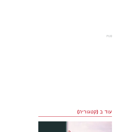
עוד ב {קטגוריה}