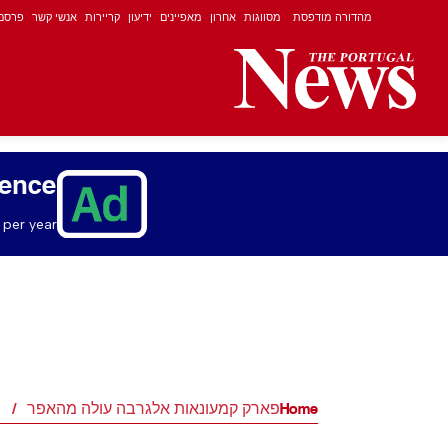
מהדורה מודפסת
מסווגות
אחרון
מאפיינים
ידיעון
קריירות
אנשי קשר
פרסם
ience
per year.
Home
פארק קמעונאות אלגרבה עולה מהאפר