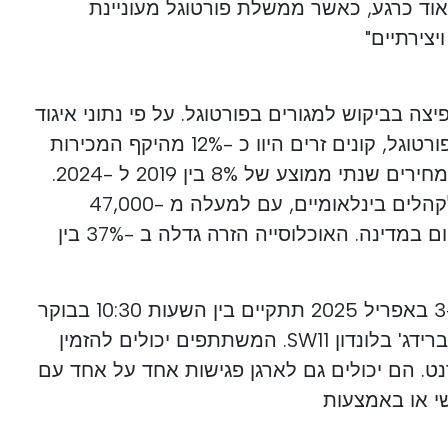
אוד כרגע, כאשר ממשלת פורטוגל מעוניינת
צירתיים"
ה בביקוש למגורים בפורטוגל. על פי נתוני איגוד
אנשי מקצוע וחברות הנדל"ן בפורטוגל, קונים זרים היוו כ -12% מהיקף המכירות
בשנת 2024, עם קצב צמיחת מחירים שנתי ממוצע של 8% בין 2019 ל -2024.
פורטוגל מסבירת פנים מאוד לקהלים בינלאומיים, עם למעלה מ -47,000
אזרחים בריטים המתגוררים כיום במדינה. האוכלוסייה הזרה גדלה ב -37% בין
תערוכת המעבר לפורטוגל ב -3 באפריל 2025 תתקיים בין השעות 10:30 בבוקר
עד 19:30 במלון פסטנה צ'לסי ברידג' בלונדון SW11. המשתתפים יכולים להזמין
ט. הם יכולים גם לארגן פגישות אחד על אחד עם
שי או באמצעות