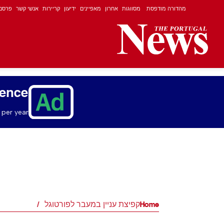
מהדורה מודפסת
מסווגות
אחרון
מאפיינים
ידיעון
קריירות
אנשי קשר
פרסם
ience
per year.
Home
קפיצת עניין במעבר לפורטוגל