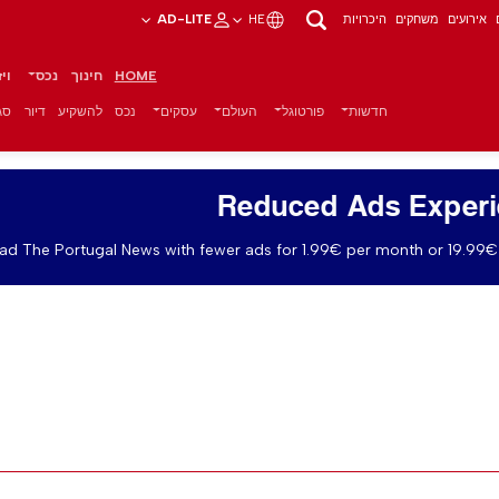
אירועים
משחקים
היכרויות
HE
AD-LITE
HOME
חינוך
נכס
וי
חדשות
פורטוגל
העולם
עסקים
נכס
להשקיע
דיור
סגנ
Reduced Ads Exper
ad The Portugal News with fewer ads for 1.99€ per month or 19.99€ 