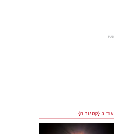
עוד ב {קטגוריה}