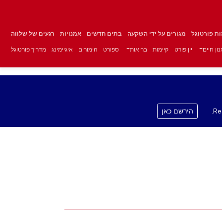
זות פורטוגל
מגורים על ידי השקעה
בתים חדשים
אמנויות
רגעים של שלווה
ון חיים
יין פורט
קיימות
בריאות
ספורט
הימורים
איגיימינג
מדריך פורטוגל
Re
הירשם כאן