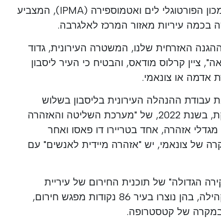
הסיסמית של היבשת, חשף המכון הפורטוגלי לים ואטמוספירה (IPMA), המצביע
 בכמה עיריות מאזור המרכז לאלגרבה.
 ההגנה האזרחית שלנו, המשטרה העירונית, גדוד
ה", ציין קרלוס מודאס, והבטיח כי העיר ליסבון
 אדמה או צונאמי.
 עבודת ההנהלה העירונית בליסבון בשלוש
השנים האחרונות, החל מהשקת, בשנת 2022, של "מערכת השליטה והאזהרה
מגדלי אזהרה, אחד בטריירו דו פאסו ואחר
רה של צונאמי, יש "אזהרה מיידית לאנשים" עם
רה הגדולה" של תוכנית החירום של עיריית
ליסבון, יחד עם 24 מועצות הקהילה, בהן נוצרו בעיר 86 נקודות מפגש חירום,
במקרה של קטסטרופה.