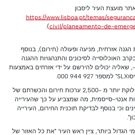
תר מועצת העיר ליסבון
https://www.lisboa.pt/temas/seguran
).
civil/planeamento-de-emerg
הגנה אזרחית, מניעה ופעולה (חירום), בנוסף
ב האוכלוסייה לסיכונים והתנהגויות ההגנה
מית בעיר, — הודעה LX —, שאליה יכולים להירשם על ידי אזרחים באמצעות
קרלוס מודאס הדגיש גם את חלוקת יותר מ -2,500 ערכות חירום והכשרתם של
דות אנטי-סייסמית, מה שמצביע על כך שהעירייה
תחה יותר מ -1,400 בניינים וכי בנוסף לבדיקת תוכנית החירום, העירייה
ן".
י הגדול ביותר, ציין ראש העיר "את כל האזור של