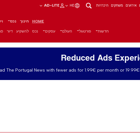
אירועים
משחקים
היכרויות
HE
AD-LITE
HOME
חינוך
נכס
וי
חדשות
פורטוגל
העולם
עסקים
נכס
להשקיע
דיור
סגנ
Reduced Ads Exper
ad The Portugal News with fewer ads for 1.99€ per month or 19.99€ 