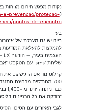
נקודות מפגש חירום מזוהות בא
ca-e-prevencao/protecao-
(
encia/pontos-de-encontro
בעי
רייה יש גם מערכת של אזהרות 
להמלצות להעלאת המודעות בקר
העצ
שליחת 'sms' עם הטקסט "אביסוSLX" למספר 927 944 000.
700 מהנדסים מבחינת התנג
כבר ני
"בודקת את כל הבניינים בליסבו
לגבי האזורים עם הסיכון הסיסמ