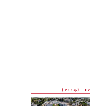
עוד ב {קטגוריה}