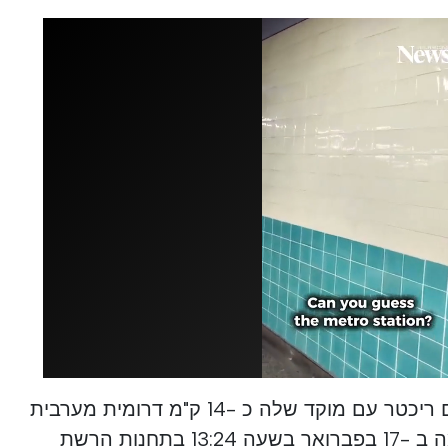
רעידת אדמה בגודל 4.7 בסולם ריכטר עם מוקד שלה כ -14 ק"מ דרומית מערבית
לסייקסל, במחוז סטובל, נרשמה ב -17 בפברואר בשעה 13:24 בתחנות הרשת