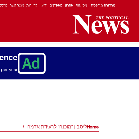
מהדורה מודפסת
מסווגות
אחרון
מאפיינים
ידיעון
קריירות
אנשי קשר
פרסם
ience
per year.
Home
ליסבון "מוכנה" לרעידת אדמה