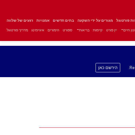
זות פורטוגל
מגורים על ידי השקעה
בתים חדשים
אמנויות
רגעים של שלווה
ון חיים
יין פורט
קיימות
בריאות
ספורט
הימורים
איגיימינג
מדריך פורטוגל
Re
הירשם כאן