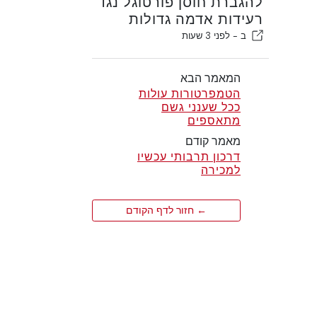
להגברת חוסן פורטוגל נגד
רעידות אדמה גדולות
ב -
לפני 3 שעות
המאמר הבא
הטמפרטורות עולות
ככל שענני גשם
מתאספים
מאמר קודם
דרכון תרבותי עכשיו
למכירה
← חזור לדף הקודם