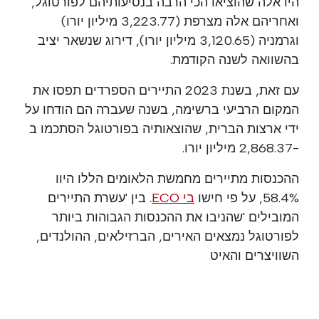
היו אלה שהוציאו הכי הרבה בנסיעותיהם לפורטוגל,
ואחריהם אלה מצרפת (3,223.77 מיליון יורו)
וגרמניה (3,120.65 מיליון יורו), דירוג שנשאר יציב
בהשוואה לשנה הקודמת.
עם זאת, בשנת 2023 התיירים הספרדים תפסו את
המקום הרביעי ברשימה, בשנה שעברה הם הודחו על
ידי ארצות הברית, שהוצאותיה בפורטוגל הסתכמו ב
-2,868.37 מיליון יורו.
ההכנסות מתיירים מחמשת הלאומים הללו היוו
58.4%, על פי חישו
בי ECO
. בין 'עשרת התיירים
המובילים 'שהניבו את ההכנסות הגבוהות ביותר
לפורטוגל נמצאים האירים, הברזילאים, ההולנדים,
השוויצרים והאיט