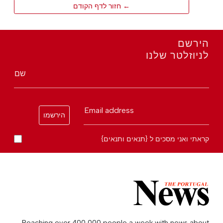
← חזור לדף הקודם
הירשם
לניוזלטר שלנו
שם
Email address
הירשמו
קראתי ואני מסכים ל {תנאים ותנאים}
Reaching over 400,000 people a week with news about