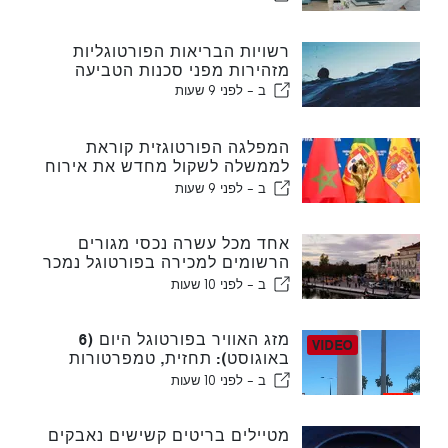
רשויות הבריאות הפורטוגליות
מזהירות מפני סכנות הטביעה
ב -
לפני 9 שעות
המפלגה הפורטוגזית קוראת
לממשלה לשקול מחדש את אירוח
המונדיאל במרוקו בשנת 2030
ב -
לפני 9 שעות
עקב משבר סעוטה
אחד מכל עשרה נכסי מגורים
הרשומים למכירה בפורטוגל נמכר
תוך פחות משבוע
ב -
לפני 10 שעות
מזג האוויר בפורטוגל היום (6
באוגוסט): תחזית, טמפרטורות
ולמה לצפות
ב -
לפני 10 שעות
מטיילים בריטים קשישים נאבקים